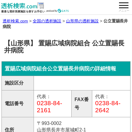
togg
全国の透析施設を検索する
メニュー
最適な透析医療施設を探すお手伝い
透析検索.com
全国の透析施設
山形県の透析施設
公立置賜長井
病院
【山形県】 置賜広域病院組合 公立置賜長
井病院
置賜広域病院組合公立置賜長井病院の詳細情報
施設区分
代表：
代表：
FAX番
0238-84-
0238-84-
電話番号
号
2161
2642
〒993-0002
住所
山形県長井市屋城町2-1