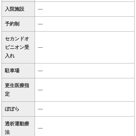
入院施設
―
予約制
―
セカンドオ
ピニオン受
―
入れ
駐車場
―
更生医療指
―
定
ぽぽら
―
透析運動療
―
法