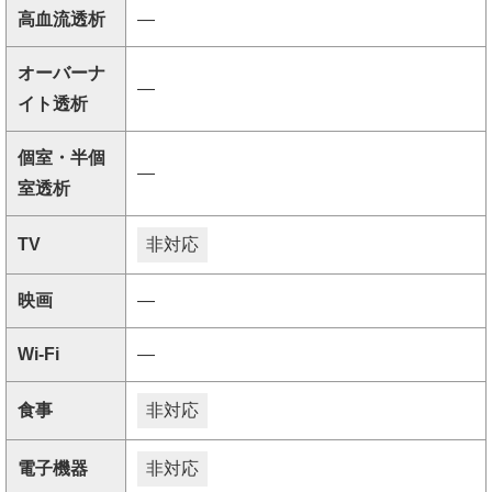
高血流透析
―
オーバーナ
―
イト透析
個室・半個
―
室透析
TV
非対応
映画
―
Wi-Fi
―
食事
非対応
電子機器
非対応