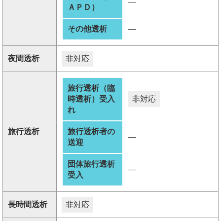
―
ＡＰＤ）
その他透析
―
夜間透析
非対応
旅行透析（臨
時透析）受入
非対応
れ
旅行透析
旅行透析者の
―
送迎
団体旅行透析
―
受入
長時間透析
非対応