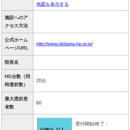
地図を表示する
施設へのア
クセス方法
公式ホーム
http://www.okitama-hp.or.jp/
ページURL
院長名
HD台数（同
20台
時透析数）
最大透析患
60
者数
受付開始/終了：