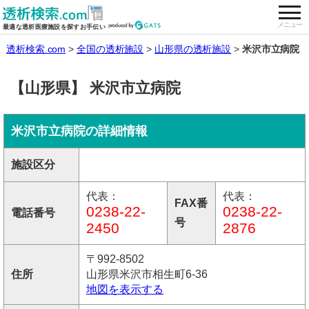
togg
全国の透析施設を検索する
メニュー
最適な透析医療施設を探すお手伝い
透析検索.com
全国の透析施設
山形県の透析施設
米沢市立病院
【山形県】 米沢市立病院
米沢市立病院の詳細情報
施設区分
代表：
代表：
FAX番
0238-22-
0238-22-
電話番号
号
2450
2876
〒992-8502
住所
山形県米沢市相生町6-36
地図を表示する