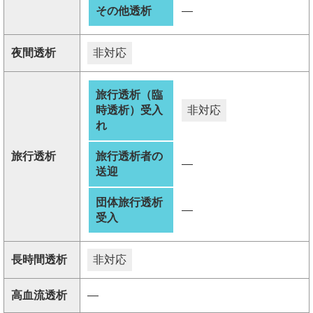
その他透析
―
夜間透析
非対応
旅行透析（臨
時透析）受入
非対応
れ
旅行透析
旅行透析者の
―
送迎
団体旅行透析
―
受入
長時間透析
非対応
高血流透析
―