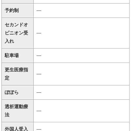
予約制
―
セカンドオ
ピニオン受
―
入れ
駐車場
―
更生医療指
―
定
ぽぽら
―
透析運動療
―
法
外国人受入
―