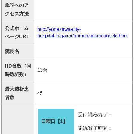
施設へのア
クセス方法
公式ホーム
http://yonezawa-city-
hospital.jp/gairai/bumon/jinkoutouseki.html
ページURL
院長名
HD台数（同
13台
時透析数）
最大透析患
45
者数
受付開始/終了：
日曜日【1】
開始/終了時間：