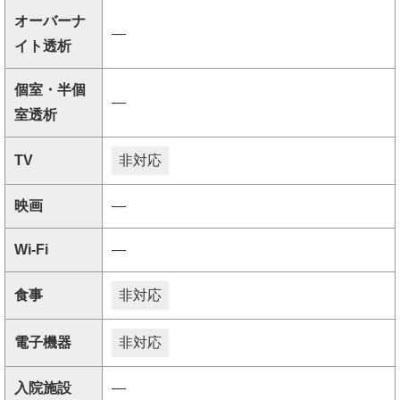
オーバーナ
―
イト透析
個室・半個
―
室透析
TV
非対応
映画
―
Wi-Fi
―
食事
非対応
電子機器
非対応
入院施設
―