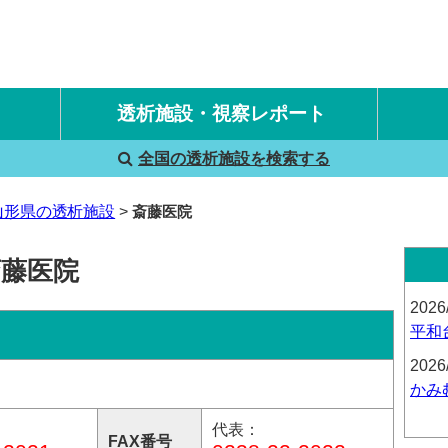
透析施設・視察レポート
全国の透析施設を検索する
国内旅行透析レポート
海外旅行透析レポート
山形県の透析施設
斎藤医院
斎藤医院
2026
平和
2026
かみ
代表：
FAX番号