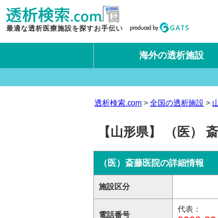
最適な透析医療施設を探すお手伝い
海外の透析施設
タイ王国
台湾
透析検索.com
全国の透析施設
【山形県】 （医） 
（医）斎藤医院の詳細情報
施設区分
代表：
電話番号