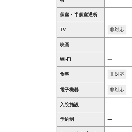
析
個室・半個室透析
―
TV
非対応
映画
―
Wi-Fi
―
食事
非対応
電子機器
非対応
入院施設
―
予約制
―