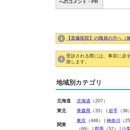
へのコメント・PR
【斎藤医院】の職員の方へ（
受診される際には、事前に必
致します。
地域別カテゴリ
北海道
北海道
（207）
東北
青森県
（33）
|
岩手
（36
東京
（446）
|
神奈川
（2
関東
（69）
|
群馬
（52）
|
山