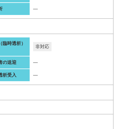
析
―
（臨時透析）
非対応
者の送迎
―
透析受入
―