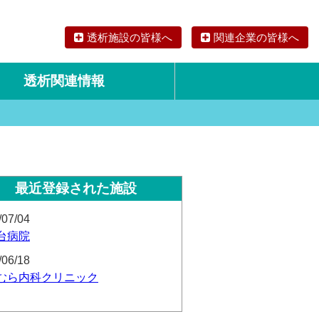
透析施設の皆様へ
関連企業の皆様へ
透析関連情報
論文・リサーチ
海外の透析食
最近登録された施設
/07/04
台病院
/06/18
むら内科クリニック