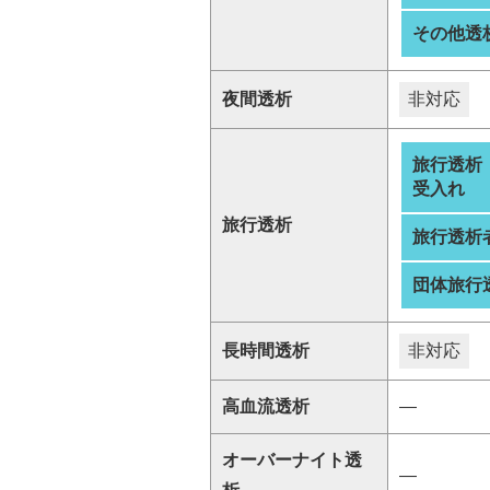
その他透
夜間透析
非対応
旅行透析
受入れ
旅行透析
旅行透析
団体旅行
長時間透析
非対応
高血流透析
―
オーバーナイト透
―