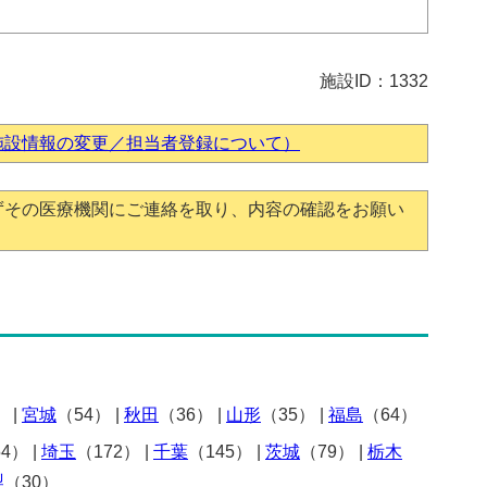
施設ID：1332
施設情報の変更／担当者登録について）
ずその医療機関にご連絡を取り、内容の確認をお願い
）
|
宮城
（54）
|
秋田
（36）
|
山形
（35）
|
福島
（64）
54）
|
埼玉
（172）
|
千葉
（145）
|
茨城
（79）
|
栃木
梨
（30）