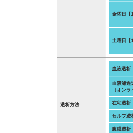
金曜日【
土曜日【
血液透析
血液濾過
（オンラ
在宅透析
透析方法
セルフ透
腹膜透析