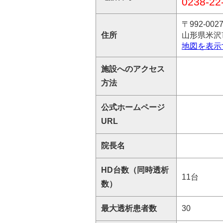
0238-22
〒992-002
住所
山形県米沢市
地図を表示
施設へのアクセス
方法
公式ホームページ
URL
院長名
HD台数（同時透析
11台
数）
最大透析患者数
30