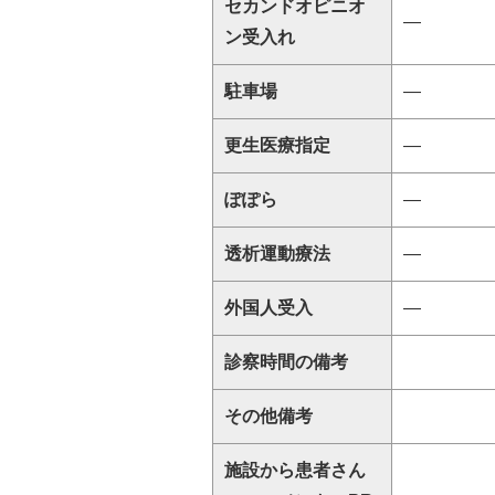
セカンドオピニオ
―
ン受入れ
駐車場
―
更生医療指定
―
ぽぽら
―
透析運動療法
―
外国人受入
―
診察時間の備考
その他備考
施設から患者さん