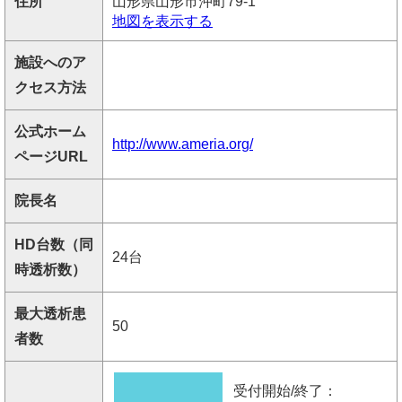
住所
山形県山形市沖町79-1
地図を表示する
施設へのア
クセス方法
公式ホーム
http://www.ameria.org/
ページURL
院長名
HD台数（同
24台
時透析数）
最大透析患
50
者数
受付開始/終了：