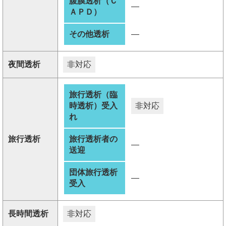
腹膜透析（Ｃ
―
ＡＰＤ）
その他透析
―
夜間透析
非対応
旅行透析（臨
時透析）受入
非対応
れ
旅行透析
旅行透析者の
―
送迎
団体旅行透析
―
受入
長時間透析
非対応