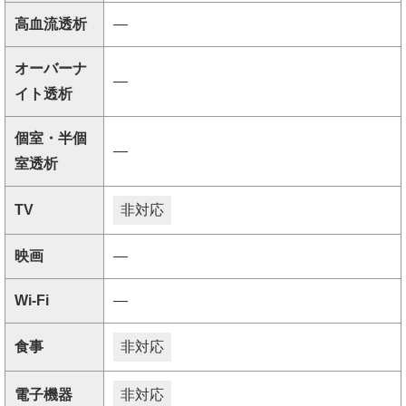
高血流透析
―
オーバーナ
―
イト透析
個室・半個
―
室透析
TV
非対応
映画
―
Wi-Fi
―
食事
非対応
電子機器
非対応