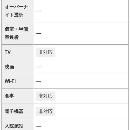
オーバーナ
―
イト透析
個室・半個
―
室透析
TV
非対応
映画
―
Wi-Fi
―
食事
非対応
電子機器
非対応
入院施設
―