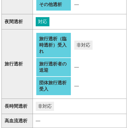
その他透析
―
夜間透析
対応
旅行透析（臨
時透析）受入
非対応
れ
旅行透析
旅行透析者の
―
送迎
団体旅行透析
―
受入
長時間透析
非対応
高血流透析
―