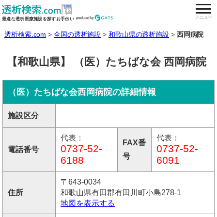
togg
全国の透析施設を検索する
メニュー
最適な透析医療施設を探すお手伝い
透析検索.com
全国の透析施設
和歌山県の透析施設
西岡病院
【和歌山県】 （医）たちばな会 西岡病院
（医）たちばな会西岡病院の詳細情報
施設区分
代表：
代表：
FAX番
0737-52-
0737-52-
電話番号
号
6188
6091
〒643-0034
住所
和歌山県有田郡有田川町小島278-1
地図を表示する