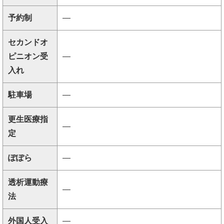
予約制
―
セカンドオ
ピニオン受
―
入れ
駐車場
―
更生医療指
―
定
ぽぽら
―
透析運動療
―
法
外国人受入
―