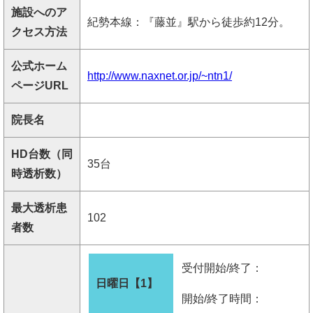
施設へのア
紀勢本線：『藤並』駅から徒歩約12分。
クセス方法
公式ホーム
http://www.naxnet.or.jp/~ntn1/
ページURL
院長名
HD台数（同
35台
時透析数）
最大透析患
102
者数
受付開始/終了：
日曜日【1】
開始/終了時間：