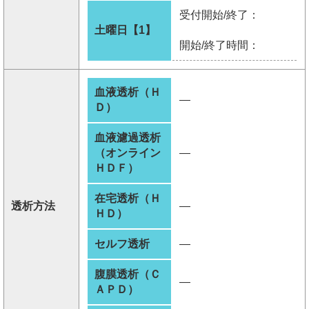
受付開始/終了：
土曜日【1】
開始/終了時間：
血液透析（Ｈ
―
Ｄ）
血液濾過透析
（オンライン
―
ＨＤＦ）
在宅透析（Ｈ
透析方法
―
ＨＤ）
セルフ透析
―
腹膜透析（Ｃ
―
ＡＰＤ）