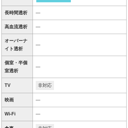
長時間透析
―
高血流透析
―
オーバーナ
―
イト透析
個室・半個
―
室透析
TV
非対応
映画
―
Wi-Fi
―