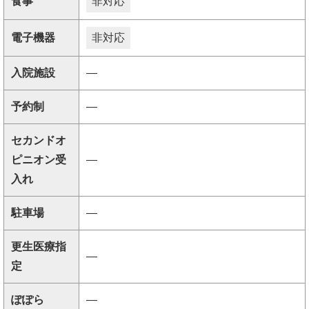
食事
非対応
電子機器
非対応
入院施設
―
予約制
―
セカンドオ
ピニオン受
―
入れ
駐車場
―
更生医療指
―
定
ぽぽら
―