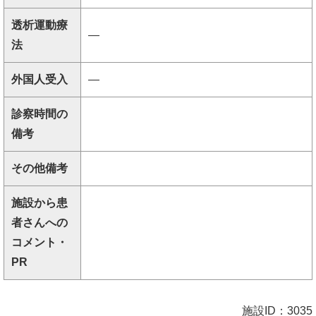
透析運動療
―
法
外国人受入
―
診察時間の
備考
その他備考
施設から患
者さんへの
コメント・
PR
施設ID：3035