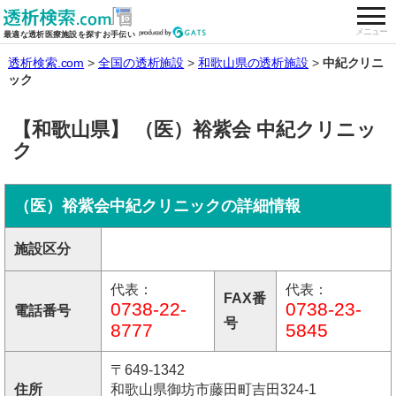
togg
全国の透析施設を検索する
メニュー
最適な透析医療施設を探すお手伝い
透析検索.com
全国の透析施設
和歌山県の透析施設
中紀クリニ
ック
【和歌山県】 （医）裕紫会 中紀クリニッ
ク
（医）裕紫会中紀クリニックの詳細情報
施設区分
代表：
代表：
FAX番
0738-22-
0738-23-
電話番号
号
8777
5845
〒649-1342
住所
和歌山県御坊市藤田町吉田324-1