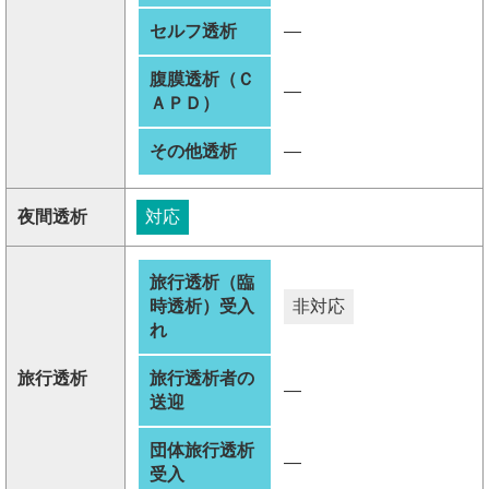
セルフ透析
―
腹膜透析（Ｃ
―
ＡＰＤ）
その他透析
―
夜間透析
対応
旅行透析（臨
時透析）受入
非対応
れ
旅行透析
旅行透析者の
―
送迎
団体旅行透析
―
受入