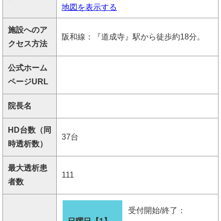
地図を表示する
施設へのア
阪和線：『道成寺』駅から徒歩約18分。
クセス方法
公式ホーム
ページURL
院長名
HD台数（同
37台
時透析数）
最大透析患
111
者数
受付開始/終了：