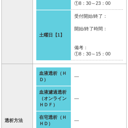
①8：30～23：00
受付開始/終了：
開始/終了時間：
土曜日【1】
備考：
①8：30～15：00
血液透析（Ｈ
―
Ｄ）
血液濾過透析
（オンライン
―
ＨＤＦ）
在宅透析（Ｈ
透析方法
―
ＨＤ）