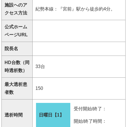
施設へのア
紀勢本線：『宮前』駅から徒歩約4分。
クセス方法
公式ホーム
ページURL
院長名
HD台数（同
33台
時透析数）
最大透析患
150
者数
受付開始/終了：
透析時間
日曜日【1】
開始/終了時間：