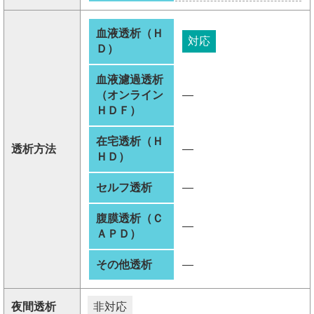
血液透析（Ｈ
対応
Ｄ）
血液濾過透析
（オンライン
―
ＨＤＦ）
在宅透析（Ｈ
透析方法
―
ＨＤ）
セルフ透析
―
腹膜透析（Ｃ
―
ＡＰＤ）
その他透析
―
夜間透析
非対応