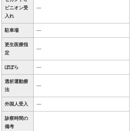
ピニオン受
―
入れ
駐車場
―
更生医療指
―
定
ぽぽら
―
透析運動療
―
法
外国人受入
―
診察時間の
備考