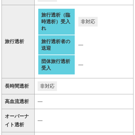
旅行透析（臨
時透析）受入
非対応
れ
旅行透析
旅行透析者の
―
送迎
団体旅行透析
―
受入
長時間透析
非対応
高血流透析
―
オーバーナ
―
イト透析