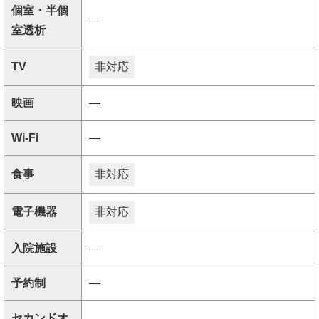
個室・半個
―
室透析
TV
非対応
映画
―
Wi-Fi
―
食事
非対応
電子機器
非対応
入院施設
―
予約制
―
セカンドオ