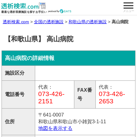
togg
全国の透析施設を検索する
メニュー
最適な透析医療施設を探すお手伝い
透析検索.com
全国の透析施設
和歌山県の透析施設
高山病院
【和歌山県】 高山病院
高山病院の詳細情報
施設区分
代表：
代表：
FAX番
073-426-
073-426-
電話番号
号
2151
2653
〒641-0007
住所
和歌山県和歌山市小雑賀3-1-11
地図を表示する