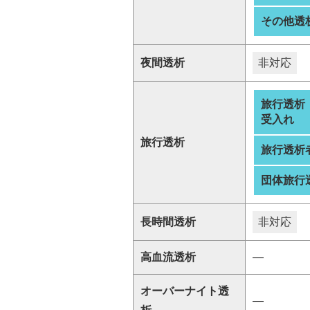
その他透
夜間透析
非対応
旅行透析
受入れ
旅行透析
旅行透析
団体旅行
長時間透析
非対応
高血流透析
―
オーバーナイト透
―