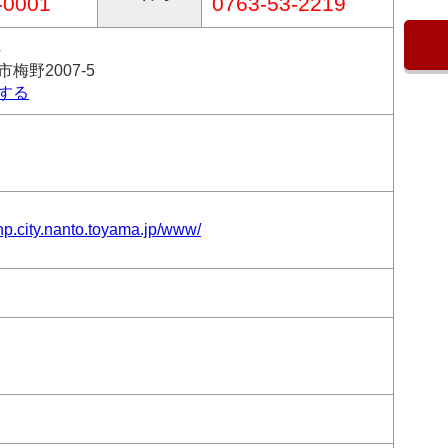
-0001
0763-53-2219
4
梅野2007-5
する
ohp.city.nanto.toyama.jp/www/