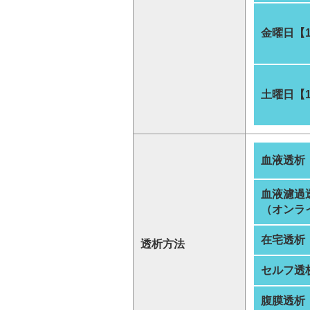
金曜日【
土曜日【
血液透析
血液濾過
（オンラ
在宅透析
透析方法
セルフ透
腹膜透析