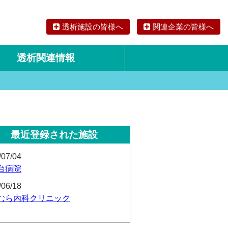
透析施設の皆様へ
関連企業の皆様へ
透析関連情報
論文・リサーチ
海外の透析食
最近登録された施設
/07/04
台病院
/06/18
むら内科クリニック