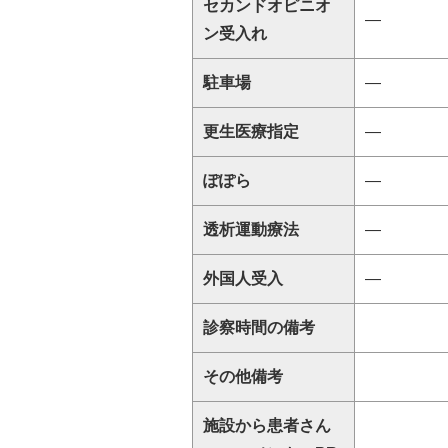
セカンドオピニオ
―
ン受入れ
駐車場
―
更生医療指定
―
ぽぽら
―
透析運動療法
―
外国人受入
―
診察時間の備考
その他備考
施設から患者さん