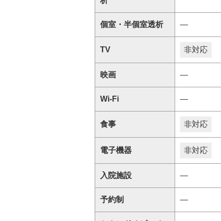
析
個室・半個室透析
―
TV
非対応
映画
―
Wi-Fi
―
食事
非対応
電子機器
非対応
入院施設
―
予約制
―