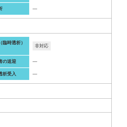
析
―
（臨時透析）
非対応
者の送迎
―
透析受入
―