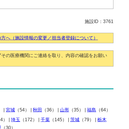
施設ID：3761
の方へ（施設情報の変更／担当者登録について）
ずその医療機関にご連絡を取り、内容の確認をお願い
）
|
宮城
（54）
|
秋田
（36）
|
山形
（35）
|
福島
（64）
54）
|
埼玉
（172）
|
千葉
（145）
|
茨城
（79）
|
栃木
梨
（30）