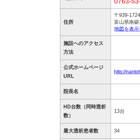
0763-53
〒939-172
住所
富山県南砺市
地図を表示
施設へのアクセス
方法
公式ホームページ
http://nant
URL
院長名
HD台数（同時透析
13台
数）
最大透析患者数
34