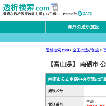
最適な透析医療施設を探すお手伝い
海外の透析施設
タイ王国
台湾
透析検索.com
全国の透析施設
【富山県】 南砺市 
南砺市公立南砺中央病院の詳
施設区分
代表：
電話番号