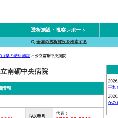
透析施設・視察レポート
全国の透析施設を検索する
国内旅行透析レポート
海外旅行透析レポート
富山県の透析施設
公立南砺中央病院
公立南砺中央病院
2026
平和
細情報
2026
かみ
代表：
FAX番号