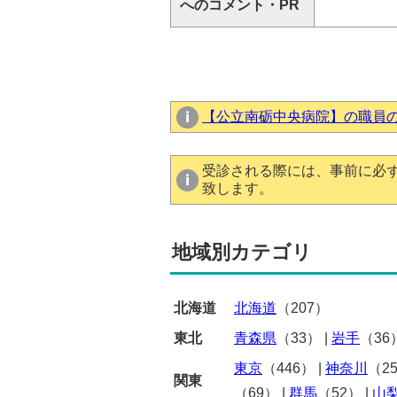
へのコメント・PR
【公立南砺中央病院】の職員
受診される際には、事前に必
致します。
地域別カテゴリ
北海道
北海道
（207）
東北
青森県
（33）
|
岩手
（36
東京
（446）
|
神奈川
（2
関東
（69）
|
群馬
（52）
|
山