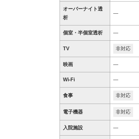
オーバーナイト透
―
析
個室・半個室透析
―
TV
非対応
映画
―
Wi-Fi
―
食事
非対応
電子機器
非対応
入院施設
―