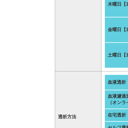
木曜日【
金曜日【
土曜日【
血液透析
血液濾過
（オンラ
在宅透析
透析方法
セルフ透