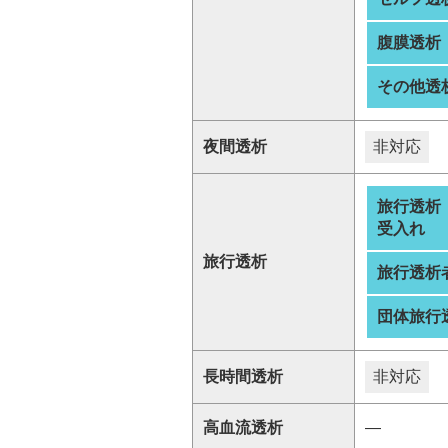
腹膜透析
その他透
夜間透析
非対応
旅行透析
受入れ
旅行透析
旅行透析
団体旅行
長時間透析
非対応
高血流透析
―