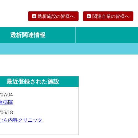
透析施設の皆様へ
関連企業の皆様へ
透析関連情報
論文・リサーチ
海外の透析食
最近登録された施設
/07/04
台病院
/06/18
むら内科クリニック