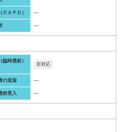
（ＣＡＰＤ）
―
析
―
（臨時透析）
非対応
者の送迎
―
透析受入
―