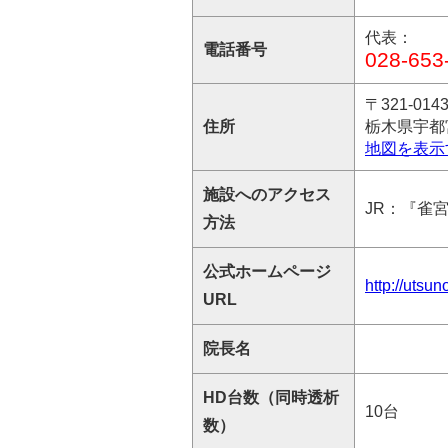
代表：
電話番号
028-653
〒321-014
住所
栃木県宇都宮
地図を表示
施設へのアクセス
JR：『雀
方法
公式ホームページ
http://utsun
URL
院長名
HD台数（同時透析
10台
数）