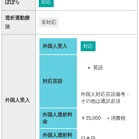
ぽぽら
対応
透析運動療
非対応
法
外国人受入
対応
英語
対応言語
外国人対応言語備考：
外国人受入
その他は通訳必須
外国人透析料
￥35,000 ＋消費税
金
外国人透析料
日本円