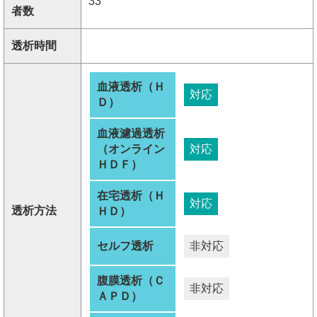
33
者数
透析時間
血液透析（Ｈ
対応
Ｄ）
血液濾過透析
（オンライン
対応
ＨＤＦ）
在宅透析（Ｈ
対応
透析方法
ＨＤ）
セルフ透析
非対応
腹膜透析（Ｃ
非対応
ＡＰＤ）