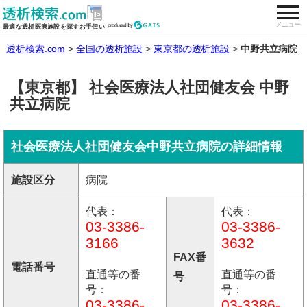
togg
全国の透析施設を検索する
メニュー
最適な透析医療施設を探すお手伝い
透析検索.com
全国の透析施設
東京都の透析施設
中野共立病院
【東京都】 社会医療法人社団健友会 中野
共立病院
社会医療法人社団健友会中野共立病院の詳細情報
施設区分
病院
代表：
代表：
03-3386-
03-3386-
3166
3632
FAX番
電話番号
直通等の番
直通等の番
号
号：
号：
03-3386-
03-3386-