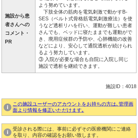
よう努めています。
下肢全体の筋肉を電気刺激で動かすB-
施設から患
SES（ベルト式骨格筋電気刺激療法）を使
者さんへの
うなど透析リハを行い、運動が難しい患者
さんでも、ベッドに寝たままでも運動がで
コメント・
き、廃用症候群の予防や、心肺機能の改善
PR
などにより、安心して通院透析が続けられ
るよう努力しています。
③ 入院が必要な場合も自院に入院し同じ
施設で透析を継続できます。
施設ID：4018
この施設ユーザーのアカウントをお持ちの方は､管理画
面より情報を修正いただけます｡
受診される際には、事前に必ずその医療機関にご連絡
を取り、内容の確認をお願い致します。