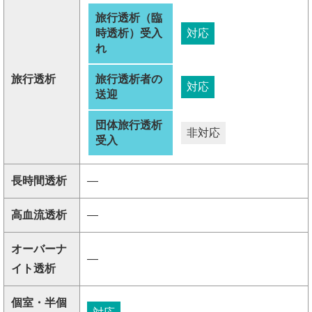
旅行透析（臨
時透析）受入
対応
れ
旅行透析
旅行透析者の
対応
送迎
団体旅行透析
非対応
受入
長時間透析
―
高血流透析
―
オーバーナ
―
イト透析
個室・半個