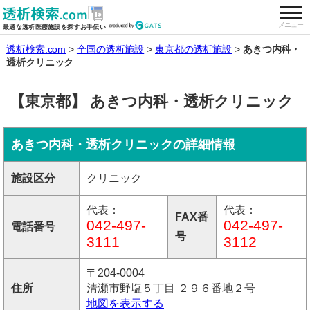
togg
全国の透析施設を検索する
メニュー
最適な透析医療施設を探すお手伝い
透析検索.com
全国の透析施設
東京都の透析施設
あきつ内科・
透析クリニック
【東京都】 あきつ内科・透析クリニック
あきつ内科・透析クリニックの詳細情報
施設区分
クリニック
代表：
代表：
FAX番
042-497-
042-497-
電話番号
号
3111
3112
〒204-0004
住所
清瀬市野塩５丁目 ２９６番地２号
地図を表示する