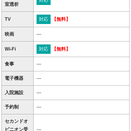
対応
室透析
TV
対応
【無料】
映画
―
Wi-Fi
対応
【無料】
食事
―
電子機器
―
入院施設
―
予約制
―
セカンドオ
ピニオン受
―