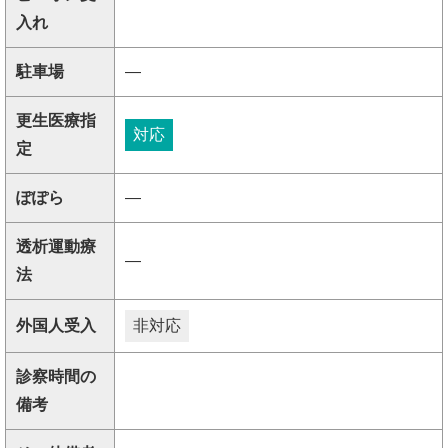
入れ
駐車場
―
更生医療指
対応
定
ぽぽら
―
透析運動療
―
法
外国人受入
非対応
診察時間の
備考