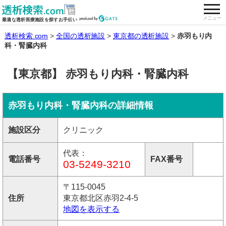
togg
全国の透析施設を検索する
メニュー
最適な透析医療施設を探すお手伝い
透析検索.com
全国の透析施設
東京都の透析施設
赤羽もり内
科・腎臓内科
【東京都】 赤羽もり内科・腎臓内科
赤羽もり内科・腎臓内科の詳細情報
施設区分
クリニック
代表：
電話番号
FAX番号
03-5249-3210
〒115-0045
住所
東京都北区赤羽2-4-5
地図を表示する