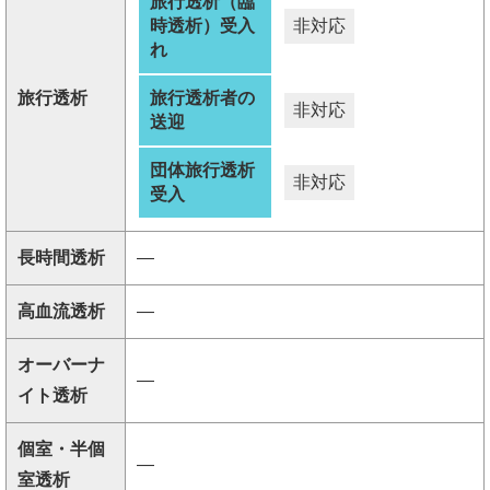
旅行透析（臨
時透析）受入
非対応
れ
旅行透析
旅行透析者の
非対応
送迎
団体旅行透析
非対応
受入
長時間透析
―
高血流透析
―
オーバーナ
―
イト透析
個室・半個
―
室透析