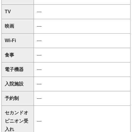
TV
―
映画
―
Wi-Fi
―
食事
―
電子機器
―
入院施設
―
予約制
―
セカンドオ
ピニオン受
―
入れ