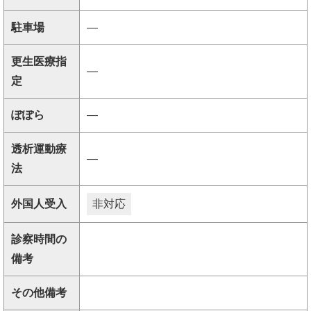
駐車場
―
更生医療指
―
定
ぽぽら
―
透析運動療
―
法
外国人受入
非対応
診察時間の
備考
その他備考