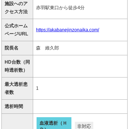
施設へのア
赤羽駅東口から徒歩4分
クセス方法
公式ホーム
https://akabanejinzonaika.com/
ページURL
院長名
森 維久郎
HD台数（同
時透析数）
最大透析患
1
者数
透析時間
血液透析（Ｈ
非対応