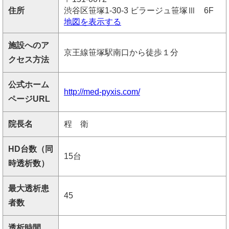
住所
渋谷区笹塚1-30-3 ビラージュ笹塚Ⅲ 6F
地図を表示する
施設へのア
京王線笹塚駅南口から徒歩１分
クセス方法
公式ホーム
http://med-pyxis.com/
ページURL
院長名
程 衛
HD台数（同
15台
時透析数）
最大透析患
45
者数
透析時間