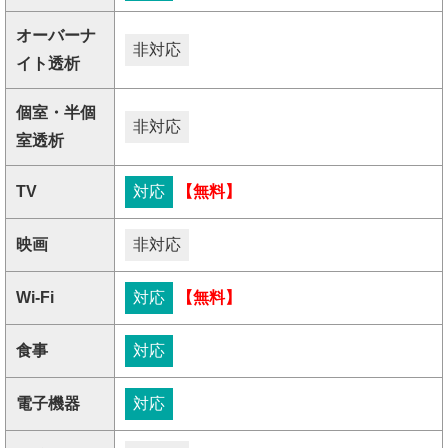
オーバーナ
非対応
イト透析
個室・半個
非対応
室透析
TV
対応
【無料】
映画
非対応
Wi-Fi
対応
【無料】
食事
対応
電子機器
対応