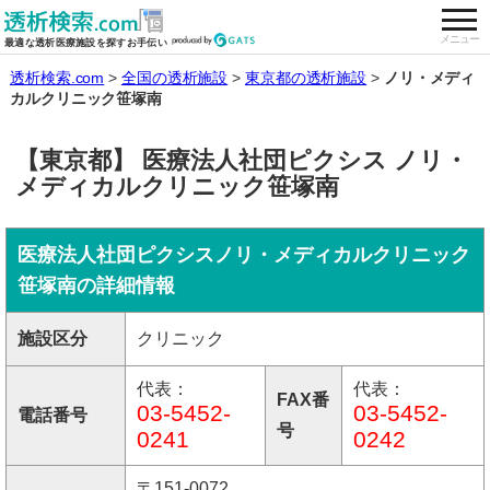
togg
全国の透析施設を検索する
メニュー
最適な透析医療施設を探すお手伝い
透析検索.com
全国の透析施設
東京都の透析施設
ノリ・メディ
カルクリニック笹塚南
【東京都】 医療法人社団ピクシス ノリ・
メディカルクリニック笹塚南
医療法人社団ピクシスノリ・メディカルクリニック
笹塚南の詳細情報
施設区分
クリニック
代表：
代表：
FAX番
03-5452-
03-5452-
電話番号
号
0241
0242
〒151-0072