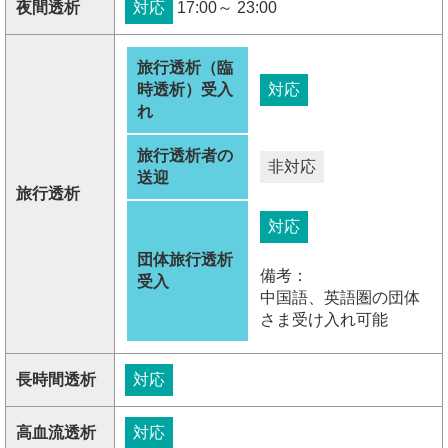
夜間透析
対応
17:00～ 23:00
旅行透析（臨
時透析）受入
対応
れ
旅行透析者の
非対応
送迎
旅行透析
対応
団体旅行透析
備考：
受入
中国語、英語圏の団体
さま受け入れ可能
長時間透析
対応
高血流透析
対応