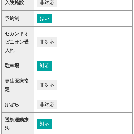
入院施設
非対応
予約制
はい
セカンドオ
ピニオン受
非対応
入れ
駐車場
対応
更生医療指
非対応
定
ぽぽら
非対応
透析運動療
対応
法