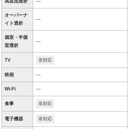
高血流透析
―
オーバーナ
―
イト透析
個室・半個
―
室透析
TV
非対応
映画
―
Wi-Fi
―
食事
非対応
電子機器
非対応