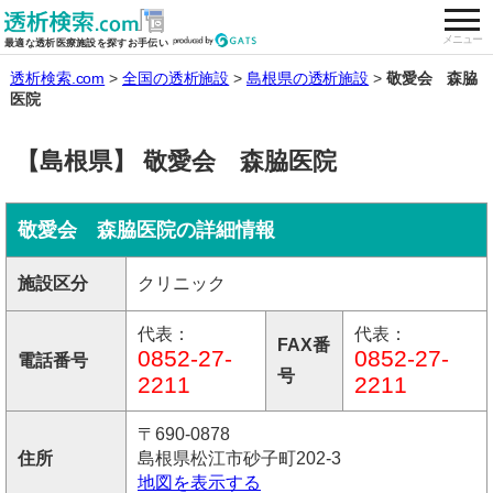
togg
全国の透析施設を検索する
メニュー
最適な透析医療施設を探すお手伝い
透析検索.com
全国の透析施設
島根県の透析施設
敬愛会 森脇
医院
【島根県】 敬愛会 森脇医院
敬愛会 森脇医院の詳細情報
施設区分
クリニック
代表：
代表：
FAX番
0852-27-
0852-27-
電話番号
号
2211
2211
〒690-0878
住所
島根県松江市砂子町202-3
地図を表示する