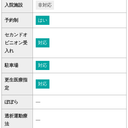
入院施設
非対応
予約制
はい
セカンドオ
ピニオン受
対応
入れ
駐車場
対応
更生医療指
対応
定
ぽぽら
―
透析運動療
―
法