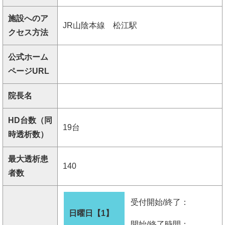
施設へのア
JR山陰本線 松江駅
クセス方法
公式ホーム
ページURL
院長名
HD台数（同
19台
時透析数）
最大透析患
140
者数
受付開始/終了：
日曜日【1】
開始/終了時間：