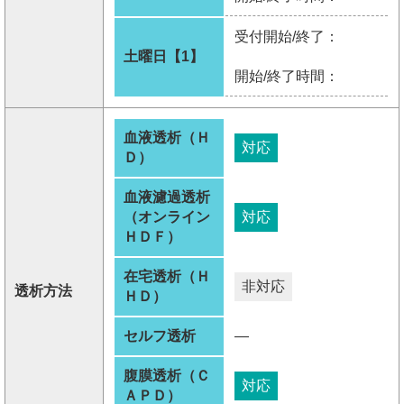
受付開始/終了：
土曜日【1】
開始/終了時間：
血液透析（Ｈ
対応
Ｄ）
血液濾過透析
（オンライン
対応
ＨＤＦ）
在宅透析（Ｈ
非対応
透析方法
ＨＤ）
セルフ透析
―
腹膜透析（Ｃ
対応
ＡＰＤ）