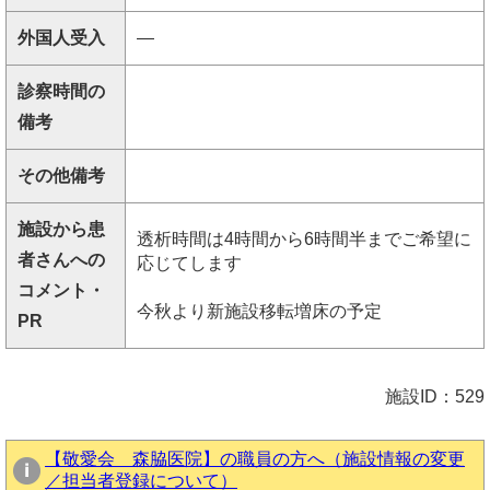
外国人受入
―
診察時間の
備考
その他備考
施設から患
透析時間は4時間から6時間半までご希望に
者さんへの
応じてします
コメント・
今秋より新施設移転増床の予定
PR
施設ID：529
【敬愛会 森脇医院】の職員の方へ（施設情報の変更
／担当者登録について）