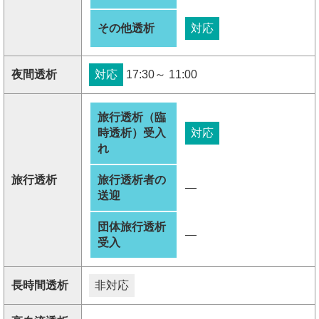
その他透析
対応
夜間透析
対応
17:30～ 11:00
旅行透析（臨
時透析）受入
対応
れ
旅行透析
旅行透析者の
―
送迎
団体旅行透析
―
受入
長時間透析
非対応