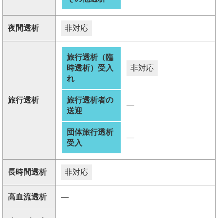
夜間透析
非対応
旅行透析（臨
時透析）受入
非対応
れ
旅行透析
旅行透析者の
―
送迎
団体旅行透析
―
受入
長時間透析
非対応
高血流透析
―