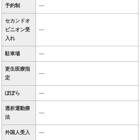
予約制
―
セカンドオ
ピニオン受
―
入れ
駐車場
―
更生医療指
―
定
ぽぽら
―
透析運動療
―
法
外国人受入
―