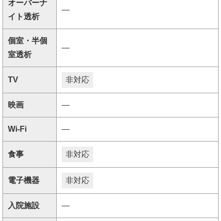
オーバーナ
―
イト透析
個室・半個
―
室透析
TV
非対応
映画
―
Wi-Fi
―
食事
非対応
電子機器
非対応
入院施設
―