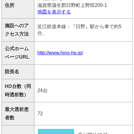
住所
滋賀県蒲生郡日野町上野田200-1
地図を表示する
施設へのア
近江鉄道本線：『日野』駅から車で約5
分。
クセス方法
公式ホーム
http://www.hino-hp.jp/
ページURL
院長名
HD台数（同
24台
時透析数）
最大透析患
72
者数