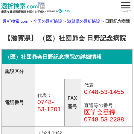
togg
全国の透析施設を検索する
メニュー
最適な透析医療施設を探すお手伝い
透析検索.com
全国の透析施設
滋賀県の透析施設
日野記念病院
【滋賀県】 （医）社団昴会 日野記念病院
（医）社団昴会日野記念病院の詳細情報
施設区分
代表：
0748-53-1455
代表：
FAX
0748-
電話番号
直通等の番号：
番号
53-1201
医学会登録
0748-53-2288
〒529-1642