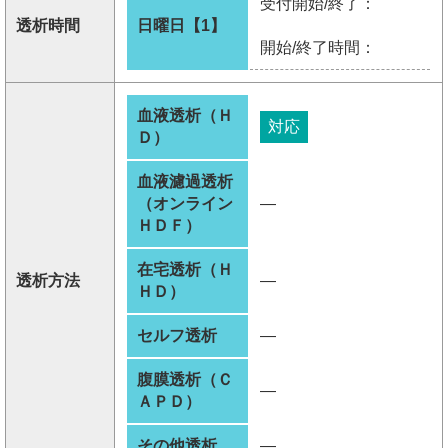
受付開始/終了：
透析時間
日曜日【1】
開始/終了時間：
血液透析（Ｈ
対応
Ｄ）
血液濾過透析
（オンライン
―
ＨＤＦ）
在宅透析（Ｈ
透析方法
―
ＨＤ）
セルフ透析
―
腹膜透析（Ｃ
―
ＡＰＤ）
その他透析
―