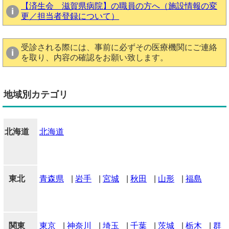
【済生会 滋賀県病院】の職員の方へ（施設情報の変
更／担当者登録について）
受診される際には、事前に必ずその医療機関にご連絡
を取り、内容の確認をお願い致します。
地域別カテゴリ
北海道
北海道
東北
青森県
|
岩手
|
宮城
|
秋田
|
山形
|
福島
関東
東京
|
神奈川
|
埼玉
|
千葉
|
茨城
|
栃木
|
群