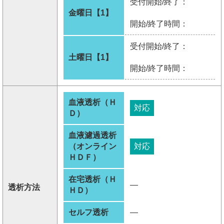
受付開始/終了：
金曜日【1】
開始/終了時間：
受付開始/終了：
土曜日【1】
開始/終了時間：
血液透析（Ｈ
対応
Ｄ）
血液濾過透析
（オンライン
対応
ＨＤＦ）
在宅透析（Ｈ
―
透析方法
ＨＤ）
セルフ透析
―