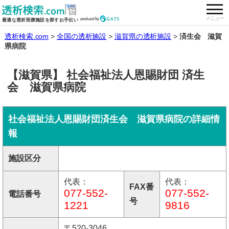
togg
全国の透析施設を検索する
メニュー
最適な透析医療施設を探すお手伝い
透析検索.com
全国の透析施設
滋賀県の透析施設
済生会 滋賀
県病院
【滋賀県】 社会福祉法人恩賜財団 済生
会 滋賀県病院
社会福祉法人恩賜財団済生会 滋賀県病院の詳細情
報
施設区分
代表：
代表：
FAX番
077-552-
077-552-
電話番号
号
1221
9816
〒520-3046