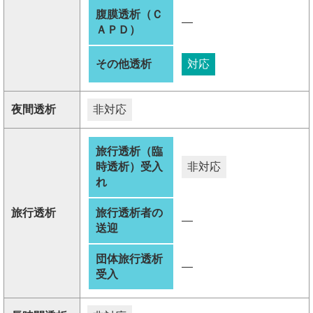
腹膜透析（Ｃ
―
ＡＰＤ）
その他透析
対応
夜間透析
非対応
旅行透析（臨
時透析）受入
非対応
れ
旅行透析
旅行透析者の
―
送迎
団体旅行透析
―
受入