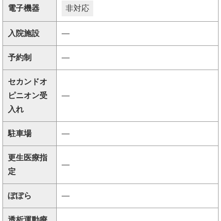
電子機器
非対応
入院施設
―
予約制
―
セカンドオ
ピニオン受
―
入れ
駐車場
―
更生医療指
―
定
ぽぽら
―
透析運動療