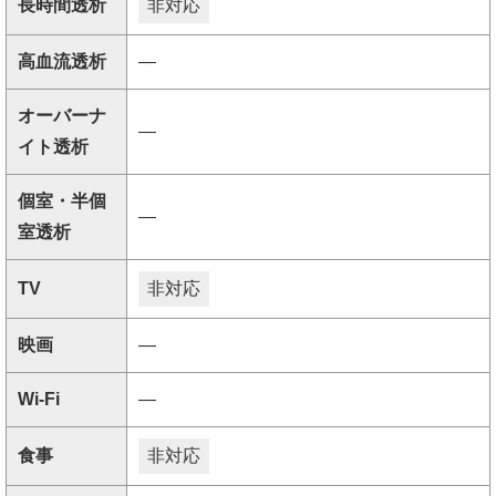
長時間透析
非対応
高血流透析
―
オーバーナ
―
イト透析
個室・半個
―
室透析
TV
非対応
映画
―
Wi-Fi
―
食事
非対応