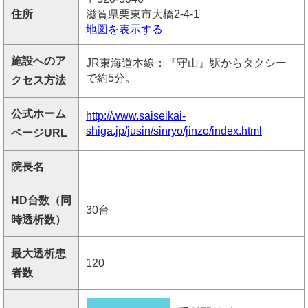
住所
滋賀県栗東市大橋2-4-1
地図を表示する
施設へのア
JR東海道本線：『守山』駅からタクシー
で約5分。
クセス方法
公式ホーム
http://www.saiseikai-
shiga.jp/jusin/sinryo/jinzo/index.html
ページURL
院長名
HD台数（同
30台
時透析数）
最大透析患
120
者数