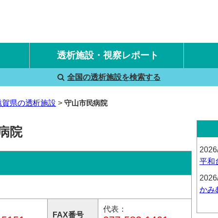
透析施設・視察レポート
全国の透析施設を検索する
国内旅行透析レポート
海外旅行透析レポート
滋賀県の透析施設
守山市民病院
病院
2026
平和
2026
かみ
代表：
FAX番号