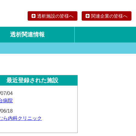
透析施設の皆様へ
関連企業の皆様へ
透析関連情報
論文・リサーチ
海外の透析食
最近登録された施設
/07/04
台病院
/06/18
むら内科クリニック