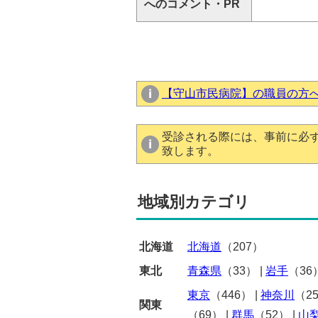
へのコメント・PR
【守山市民病院】の職員の方
受診される際には、事前に必
致します。
地域別カテゴリ
北海道
北海道
（207）
東北
青森県
（33）
|
岩手
（36
東京
（446）
|
神奈川
（2
関東
（69）
|
群馬
（52）
|
山