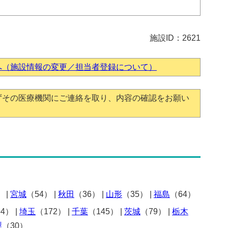
施設ID：2621
へ（施設情報の変更／担当者登録について）
ずその医療機関にご連絡を取り、内容の確認をお願い
）
|
宮城
（54）
|
秋田
（36）
|
山形
（35）
|
福島
（64）
54）
|
埼玉
（172）
|
千葉
（145）
|
茨城
（79）
|
栃木
梨
（30）