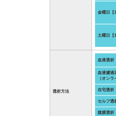
金曜日【
土曜日【
血液透析
血液濾過
（オンラ
在宅透析
透析方法
セルフ透
腹膜透析