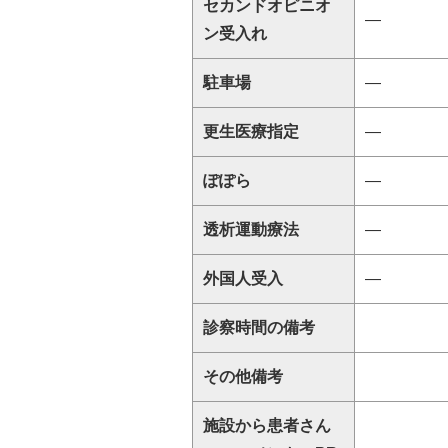
セカンドオピニオ
―
ン受入れ
駐車場
―
更生医療指定
―
ぽぽら
―
透析運動療法
―
外国人受入
―
診察時間の備考
その他備考
施設から患者さん