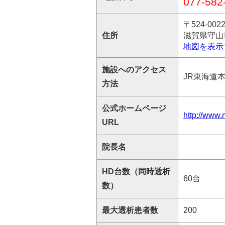
077-582
〒524-002
住所
滋賀県守山市4
地図を表示
施設へのアクセス
JR東海道
方法
公式ホームページ
http://www.
URL
院長名
HD台数（同時透析
60台
数）
最大透析患者数
200