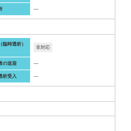
析
―
（臨時透析）
非対応
者の送迎
―
透析受入
―