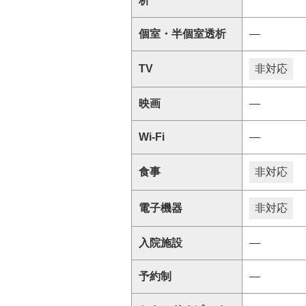
析
個室・半個室透析
―
TV
非対応
映画
―
Wi-Fi
―
食事
非対応
電子機器
非対応
入院施設
―
予約制
―