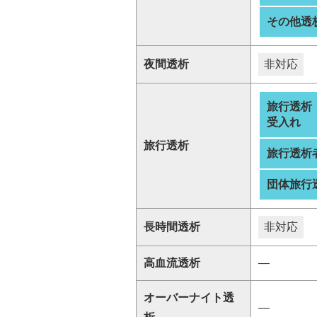
その他透
夜間透析
非対応
旅行透析
受入れ
旅行透析
旅行透析
団体旅行
長時間透析
非対応
高血流透析
―
オーバーナイト透
―