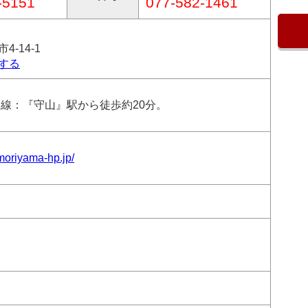
-5151
077-582-1461
2
-14-1
する
本線：『守山』駅から徒歩約20分。
moriyama-hp.jp/