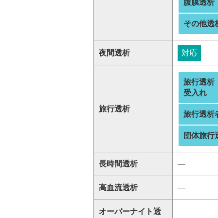
腹膜透析
その他透
夜間透析
対応
旅行透析
受入れ
旅行透析
旅行透析
団体旅行
長時間透析
―
高血流透析
―
オーバーナイト透