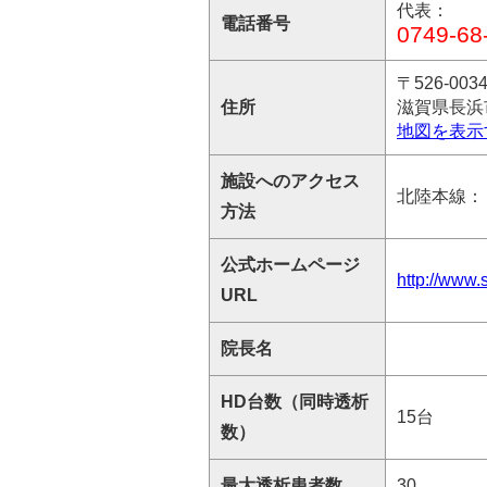
代表：
電話番号
0749-68
〒526-003
住所
滋賀県長浜
地図を表示
施設へのアクセス
北陸本線：
方法
公式ホームページ
http://www.
URL
院長名
HD台数（同時透析
15台
数）
最大透析患者数
30