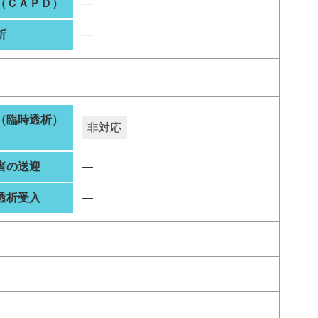
（ＣＡＰＤ）
―
析
―
（臨時透析）
非対応
者の送迎
―
透析受入
―