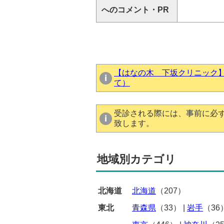
へのコメント・PR
【はなの木 下坂クリニック
て）
受診される際には、事前に必
致します。
地域別カテゴリ
北海道
北海道
（207）
東北
青森県
（33）
|
岩手
（36