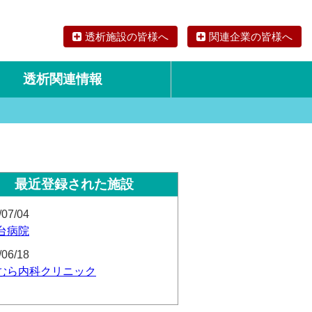
透析施設の皆様へ
関連企業の皆様へ
透析関連情報
論文・リサーチ
海外の透析食
最近登録された施設
/07/04
台病院
/06/18
むら内科クリニック