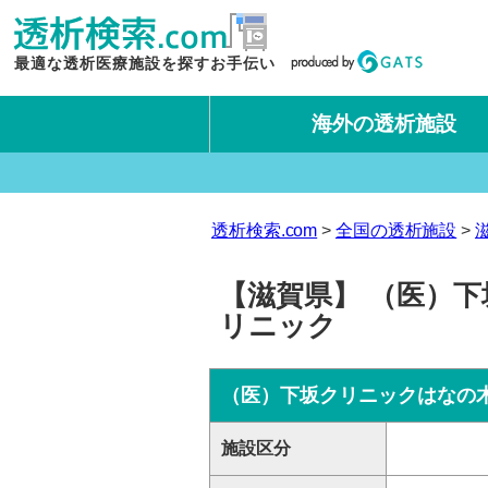
最適な透析医療施設を探すお手伝い
海外の透析施設
タイ王国
台湾
透析検索.com
全国の透析施設
【滋賀県】 （医）
リニック
（医）下坂クリニックはなの
施設区分