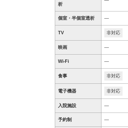
―
析
個室・半個室透析
―
TV
非対応
映画
―
Wi-Fi
―
食事
非対応
電子機器
非対応
入院施設
―
予約制
―