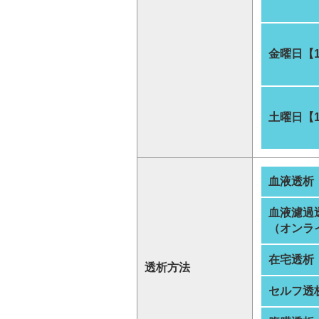
金曜日【
土曜日【
血液透析
血液濾過
（オンラ
在宅透析
透析方法
セルフ透