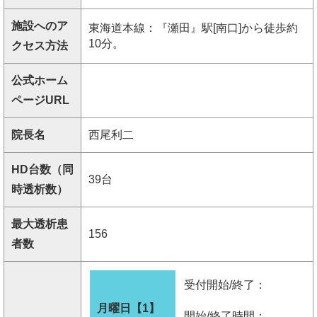
施設へのア
東海道本線：『瀬田』駅[南口]から徒歩約
10分。
クセス方法
公式ホーム
ページURL
院長名
西尾利二
HD台数（同
39台
時透析数）
最大透析患
156
者数
受付開始/終了：
月曜日【1】
開始/終了時間：