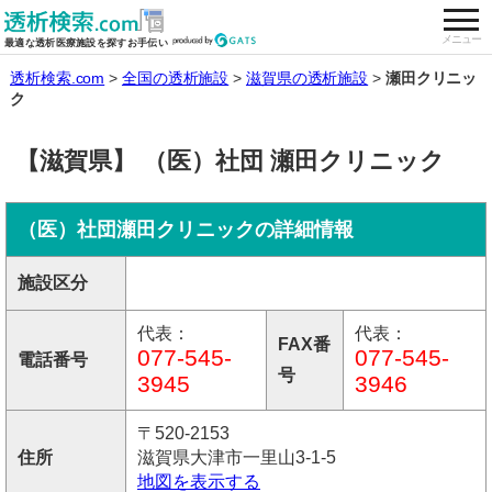
togg
全国の透析施設を検索する
メニュー
最適な透析医療施設を探すお手伝い
透析検索.com
全国の透析施設
滋賀県の透析施設
瀬田クリニッ
ク
【滋賀県】 （医）社団 瀬田クリニック
（医）社団瀬田クリニックの詳細情報
施設区分
代表：
代表：
FAX番
077-545-
077-545-
電話番号
号
3945
3946
〒520-2153
住所
滋賀県大津市一里山3-1-5
地図を表示する