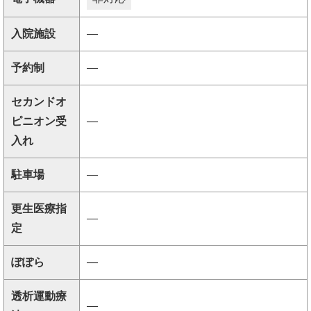
入院施設
―
予約制
―
セカンドオ
ピニオン受
―
入れ
駐車場
―
更生医療指
―
定
ぽぽら
―
透析運動療
―