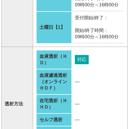
09時00分～16時00分
受付開始/終了：
土曜日【1】
開始/終了時間：
09時00分～16時00分
血液透析（Ｈ
対応
Ｄ）
血液濾過透析
（オンライン
―
ＨＤＦ）
在宅透析（Ｈ
透析方法
―
ＨＤ）
セルフ透析
―