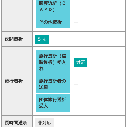
腹膜透析（Ｃ
―
ＡＰＤ）
その他透析
―
夜間透析
対応
旅行透析（臨
時透析）受入
対応
れ
旅行透析
旅行透析者の
―
送迎
団体旅行透析
―
受入
長時間透析
非対応