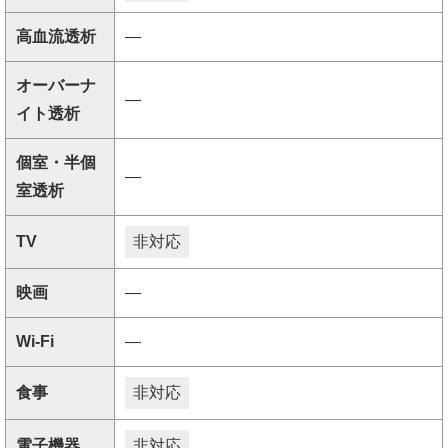
高血流透析
―
オーバーナ
―
イト透析
個室・半個
―
室透析
TV
非対応
映画
―
Wi-Fi
―
食事
非対応
電子機器
非対応