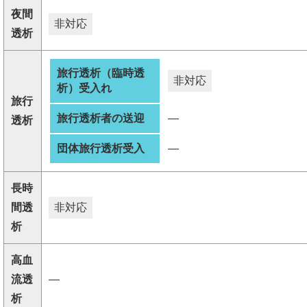
夜間
非対応
透析
旅行透析（臨時透
非対応
析）受入れ
旅行
旅行透析者の送迎
―
透析
団体旅行透析受入
―
長時
間透
非対応
析
高血
流透
―
析