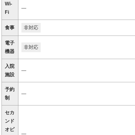
Wi-
―
Fi
食事
非対応
電子
非対応
機器
入院
―
施設
予約
―
制
セカ
ンド
オピ
―