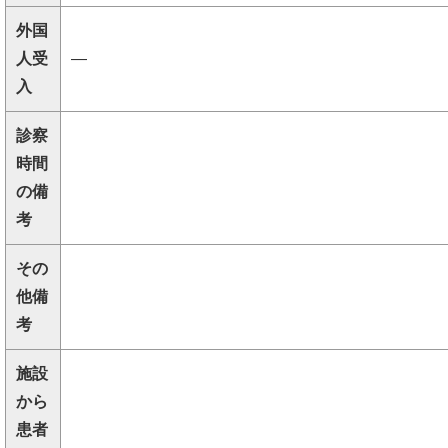
外国
人受
―
入
診察
時間
の備
考
その
他備
考
施設
から
患者