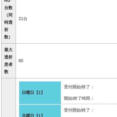
HD
台数
（同
21台
時透
析
数）
最大
透析
60
患者
数
受付開始/終了：
日曜日【1】
開始/終了時間：
受付開始/終了：
月曜日【1】