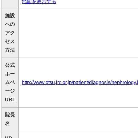
地図を表示する
施設
への
アク
セス
方法
公式
ホー
ムペ
http://www.otsu.jrc.or.jp/patient/diagnosis/nephrology.
ージ
URL
院長
名