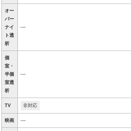
オー
バー
ナイ
―
ト透
析
個
室・
半個
―
室透
析
TV
非対応
映画
―