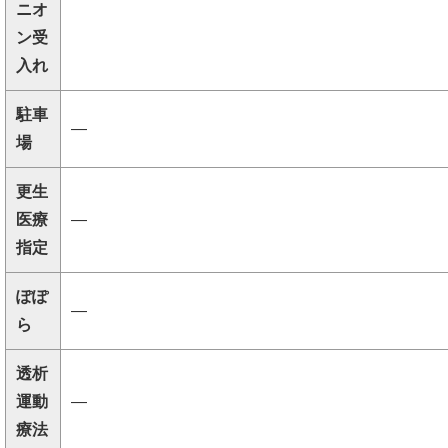
ニオ
ン受
入れ
駐車
―
場
更生
医療
―
指定
ぽぽ
―
ら
透析
運動
―
療法