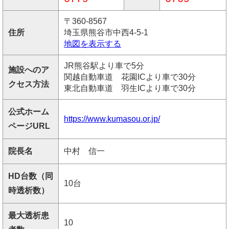
〒360-8567
住所
埼玉県熊谷市中西4-5-1
地図を表示する
JR熊谷駅より車で5分
施設へのア
関越自動車道 花園ICより車で30分
クセス方法
東北自動車道 羽生ICより車で30分
公式ホーム
https://www.kumasou.or.jp/
ページURL
院長名
中村 信一
HD台数（同
10台
時透析数）
最大透析患
10