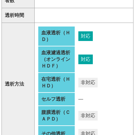
者数
透析時間
血液透析（Ｈ
対応
Ｄ）
血液濾過透析
（オンライン
対応
ＨＤＦ）
在宅透析（Ｈ
非対応
透析方法
ＨＤ）
セルフ透析
―
腹膜透析（Ｃ
非対応
ＡＰＤ）
その他透析
非対応