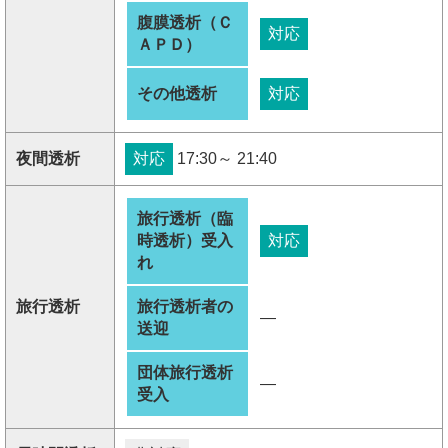
腹膜透析（Ｃ
対応
ＡＰＤ）
その他透析
対応
夜間透析
対応
17:30～ 21:40
旅行透析（臨
時透析）受入
対応
れ
旅行透析
旅行透析者の
―
送迎
団体旅行透析
―
受入