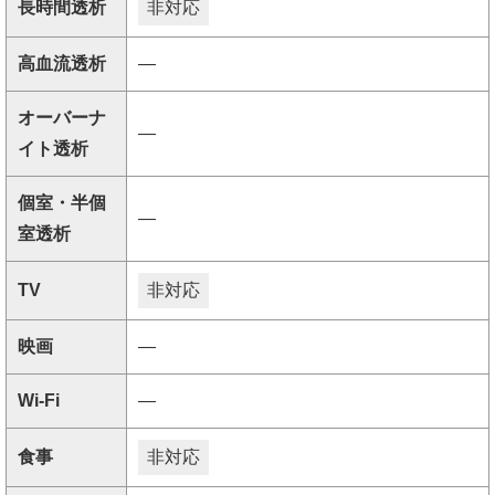
長時間透析
非対応
高血流透析
―
オーバーナ
―
イト透析
個室・半個
―
室透析
TV
非対応
映画
―
Wi-Fi
―
食事
非対応