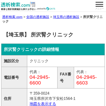
togg
全国の透析施設を検索する
メニュー
最適な透析医療施設を探すお手伝い
透析検索.com
全国の透析施設
埼玉県の透析施設
所沢腎クリニ
ック
【埼玉県】 所沢腎クリニック
所沢腎クリニックの詳細情報
施設区分
クリニック
代表：
代表：
FAX番
04-2945-
04-2945-
電話番号
号
6600
6603
〒359-0024
住所
埼玉県所沢市下安松1564-1
地図を表示する