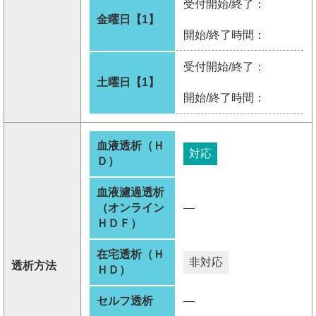
受付開始/終了：
金曜日【1】
開始/終了時間：
受付開始/終了：
土曜日【1】
開始/終了時間：
血液透析（Ｈ
対応
Ｄ）
血液濾過透析
（オンライン
―
ＨＤＦ）
在宅透析（Ｈ
非対応
透析方法
ＨＤ）
セルフ透析
―