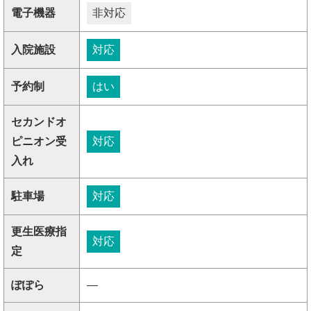
電子機器
非対応
入院施設
対応
予約制
はい
セカンドオ
ピニオン受
対応
入れ
駐車場
対応
更生医療指
対応
定
ぽぽら
―