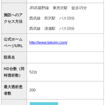
JR武蔵野線 東所沢駅 徒歩15分
施設へのア
西武線 所沢駅 バス10分
クセス方法
西武線 清瀬駅 バス10分
公式ホーム
http://www.tokojin.com/
ページURL
院長名
HD台数（同
52台
時透析数）
最大透析患
200
者数