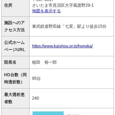
住所
さいたま市見沼区大字風渡野29-1
地図を表示する
施設へのア
東武鉄道野田線「七里」駅より徒歩15分
クセス方法
公式ホーム
https://www.kaishou.or.jp/honoka/
ページURL
院長名
植田 裕一郎
HD台数（同
95台
時透析数）
最大透析患
240
者数