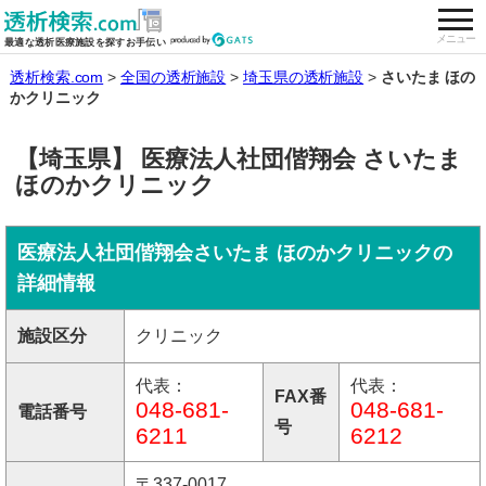
togg
全国の透析施設を検索する
メニュー
最適な透析医療施設を探すお手伝い
透析検索.com
全国の透析施設
埼玉県の透析施設
さいたま ほの
かクリニック
【埼玉県】 医療法人社団偕翔会 さいたま
ほのかクリニック
医療法人社団偕翔会さいたま ほのかクリニックの
詳細情報
施設区分
クリニック
代表：
代表：
FAX番
048-681-
048-681-
電話番号
号
6211
6212
〒337-0017