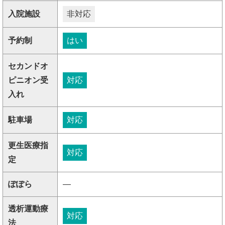
入院施設
非対応
予約制
はい
セカンドオ
ピニオン受
対応
入れ
駐車場
対応
更生医療指
対応
定
ぽぽら
―
透析運動療
対応
法