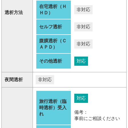
在宅透析（Ｈ
非対応
透析方法
ＨＤ）
セルフ透析
非対応
腹膜透析（Ｃ
非対応
ＡＰＤ）
その他透析
対応
夜間透析
非対応
対応
旅行透析（臨
時透析）受入
備考：
れ
事前にご相談ください