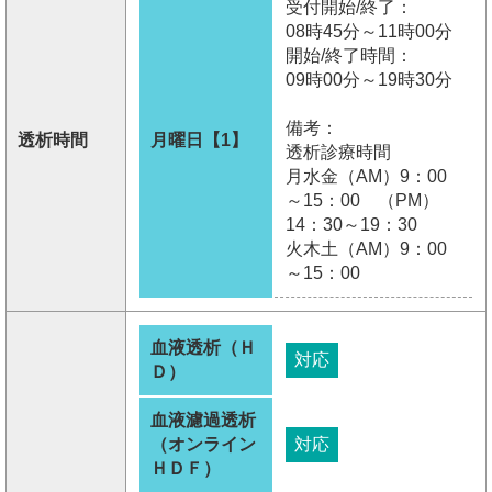
受付開始/終了：
08時45分～11時00分
開始/終了時間：
09時00分～19時30分
備考：
透析時間
月曜日【1】
透析診療時間
月水金（AM）9：00
～15：00 （PM）
14：30～19：30
火木土（AM）9：00
～15：00
血液透析（Ｈ
対応
Ｄ）
血液濾過透析
（オンライン
対応
ＨＤＦ）