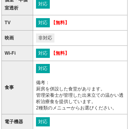
対応
室透析
TV
対応
【無料】
映画
非対応
Wi-Fi
対応
【無料】
対応
備考：
食事
厨房を併設した食堂があります。
管理栄養士が管理した出来立ての温かい透
析治療食を提供しています。
2種類のメニューからお選びください。
電子機器
対応