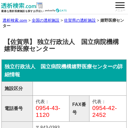
togg
全国の透析施設を検索する
メニュー
最適な透析医療施設を探すお手伝い
透析検索.com
全国の透析施設
佐賀県の透析施設
嬉野医療セン
ター
【佐賀県】 独立行政法人 国立病院機構
嬉野医療センター
独立行政法人 国立病院機構嬉野医療センターの詳
細情報
施設区分
代表：
代表：
FAX番
0954-43-
0954-42-
電話番号
号
1120
2452
〒843-0393