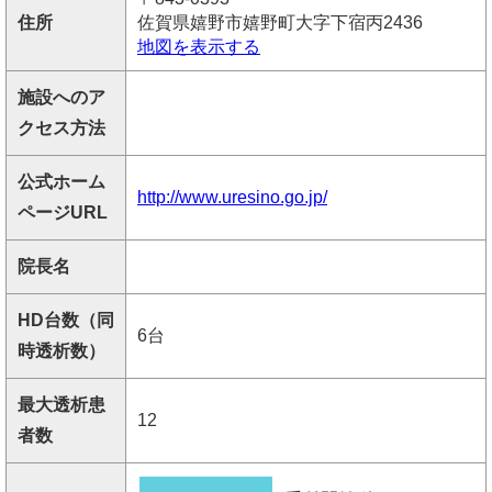
住所
佐賀県嬉野市嬉野町大字下宿丙2436
地図を表示する
施設へのア
クセス方法
公式ホーム
http://www.uresino.go.jp/
ページURL
院長名
HD台数（同
6台
時透析数）
最大透析患
12
者数