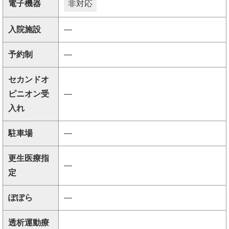
電子機器
非対応
入院施設
―
予約制
―
セカンドオ
ピニオン受
―
入れ
駐車場
―
更生医療指
―
定
ぽぽら
―
透析運動療