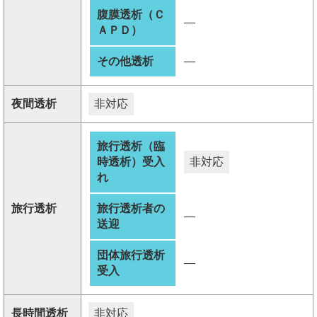
腹膜透析（Ｃ
―
ＡＰＤ）
その他透析
―
夜間透析
非対応
旅行透析（臨
時透析）受入
非対応
れ
旅行透析
旅行透析者の
―
送迎
団体旅行透析
―
受入
長時間透析
非対応