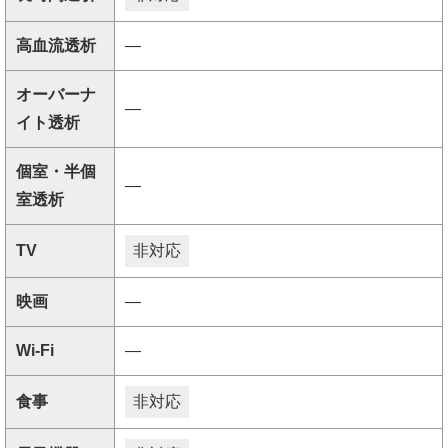
高血流透析
―
オーバーナ
―
イト透析
個室・半個
―
室透析
TV
非対応
映画
―
Wi-Fi
―
食事
非対応