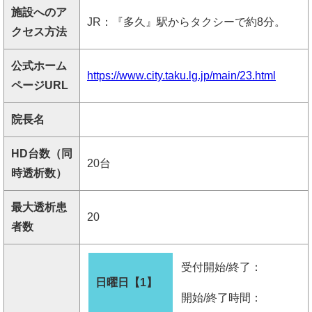
施設へのア
JR：『多久』駅からタクシーで約8分。
クセス方法
公式ホーム
https://www.city.taku.lg.jp/main/23.html
ページURL
院長名
HD台数（同
20台
時透析数）
最大透析患
20
者数
受付開始/終了：
日曜日【1】
開始/終了時間：