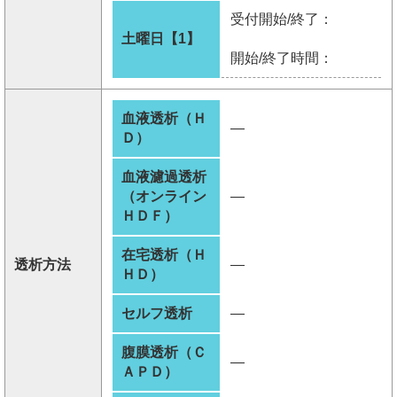
受付開始/終了：
土曜日【1】
開始/終了時間：
血液透析（Ｈ
―
Ｄ）
血液濾過透析
（オンライン
―
ＨＤＦ）
在宅透析（Ｈ
透析方法
―
ＨＤ）
セルフ透析
―
腹膜透析（Ｃ
―
ＡＰＤ）