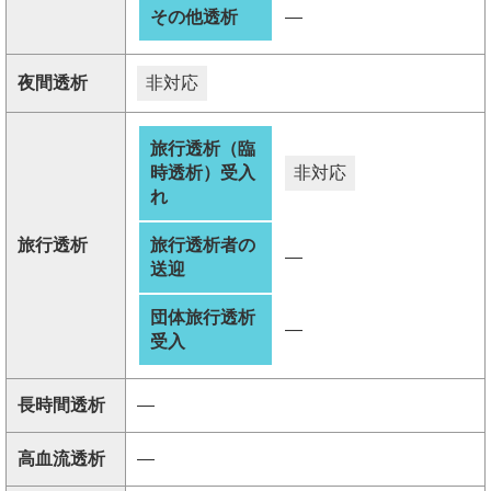
その他透析
―
夜間透析
非対応
旅行透析（臨
時透析）受入
非対応
れ
旅行透析
旅行透析者の
―
送迎
団体旅行透析
―
受入
長時間透析
―
高血流透析
―