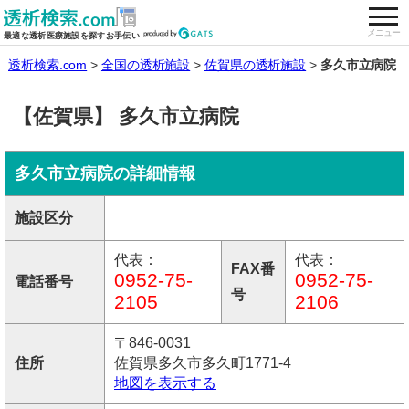
togg
全国の透析施設を検索する
メニュー
最適な透析医療施設を探すお手伝い
透析検索.com
全国の透析施設
佐賀県の透析施設
多久市立病院
【佐賀県】 多久市立病院
多久市立病院の詳細情報
施設区分
代表：
代表：
FAX番
0952-75-
0952-75-
電話番号
号
2105
2106
〒846-0031
住所
佐賀県多久市多久町1771-4
地図を表示する