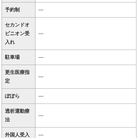
予約制
―
セカンドオ
ピニオン受
―
入れ
駐車場
―
更生医療指
―
定
ぽぽら
―
透析運動療
―
法
外国人受入
―