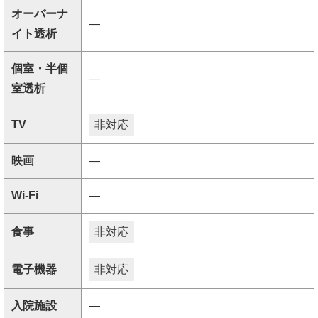
オーバーナ
―
イト透析
個室・半個
―
室透析
TV
非対応
映画
―
Wi-Fi
―
食事
非対応
電子機器
非対応
入院施設
―