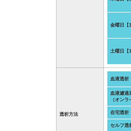
金曜日【
土曜日【
血液透析
血液濾過
（オンラ
在宅透析
透析方法
セルフ透