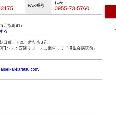
代表：
FAX番号
-3175
0955-73-5760
2
市元旗町817
する
朝日町』下車、約徒歩3分。
60円バス：西回りコースに乗車して『済生会病院前』
saiseikai-karatsu.com/