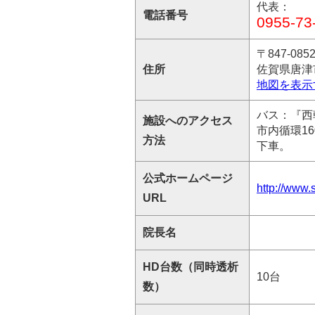
代表：
電話番号
0955-73
〒847-085
住所
佐賀県唐津
地図を表示
バス：『西
施設へのアクセス
市内循環1
方法
下車。
公式ホームページ
http://www.
URL
院長名
HD台数（同時透析
10台
数）