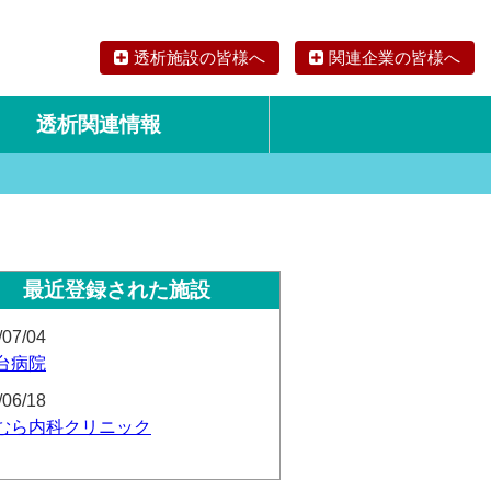
透析施設の皆様へ
関連企業の皆様へ
透析関連情報
論文・リサーチ
海外の透析食
最近登録された施設
/07/04
台病院
/06/18
むら内科クリニック