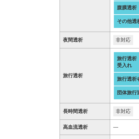
腹膜透析
その他透
夜間透析
非対応
旅行透析
受入れ
旅行透析
旅行透析
団体旅行
長時間透析
非対応
高血流透析
―