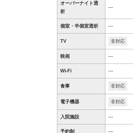
オーバーナイト透
―
析
個室・半個室透析
―
TV
非対応
映画
―
Wi-Fi
―
食事
非対応
電子機器
非対応
入院施設
―
予約制
―