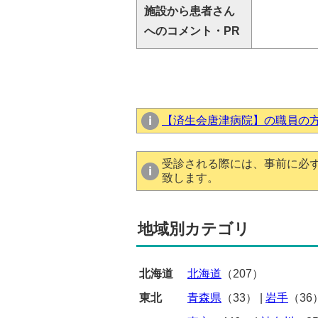
施設から患者さん
へのコメント・PR
【済生会唐津病院】の職員の
受診される際には、事前に必
致します。
地域別カテゴリ
北海道
北海道
（207）
東北
青森県
（33）
|
岩手
（36