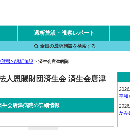
透析施設・視察レポート
全国の透析施設を検索する
国内旅行透析レポート
海外旅行透析レポート
佐賀県の透析施設
済生会唐津病院
法人恩賜財団済生会 済生会唐津
2026
平和
済生会唐津病院の詳細情報
2026
かみ