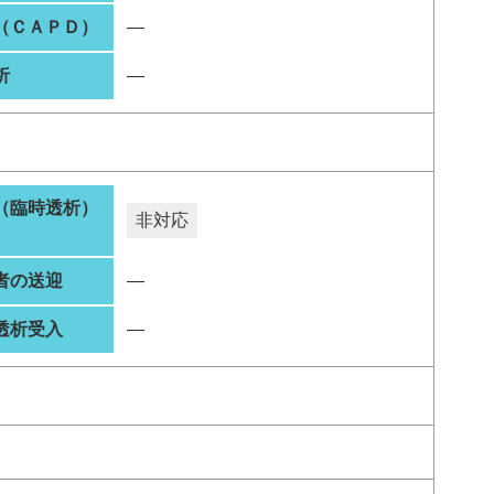
（ＣＡＰＤ）
―
析
―
（臨時透析）
非対応
者の送迎
―
透析受入
―