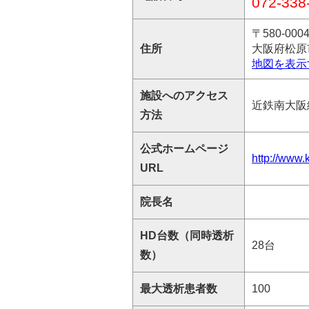
072-338
〒580-000
住所
大阪府松原市
地図を表示
施設へのアクセス
近鉄南大阪
方法
公式ホームページ
http://www.
URL
院長名
HD台数（同時透析
28台
数）
最大透析患者数
100