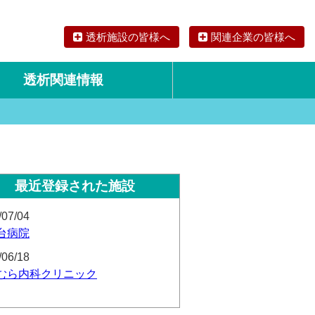
透析施設の皆様へ
関連企業の皆様へ
透析関連情報
論文・リサーチ
海外の透析食
最近登録された施設
/07/04
台病院
/06/18
むら内科クリニック