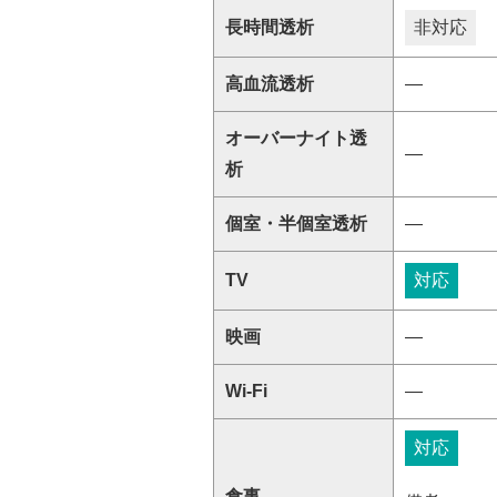
長時間透析
非対応
高血流透析
―
オーバーナイト透
―
析
個室・半個室透析
―
TV
対応
映画
―
Wi-Fi
―
対応
食事