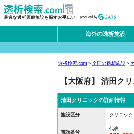
最適な透析医療施設を探すお手伝い
海外の透析施設
タイ王国
台湾
透析検索.com
全国の透析施設
【大阪府】 清田ク
清田クリニックの詳細情報
施設区分
クリニック
代表：
電話番号