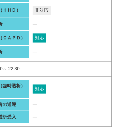
（ＨＨＤ）
非対応
析
―
（ＣＡＰＤ）
対応
析
―
0～ 22:30
（臨時透析）
対応
者の送迎
―
透析受入
―