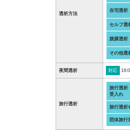
在宅透析
透析方法
セルフ透
腹膜透析
その他透
夜間透析
対応
18:0
旅行透析
受入れ
旅行透析
旅行透析
団体旅行