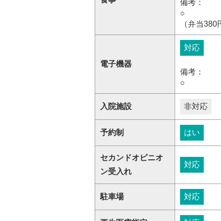
備考：
○
（弁当380
対応
電子機器
備考：
○
入院施設
非対応
予約制
はい
セカンドオピニオ
対応
ン受入れ
駐車場
対応