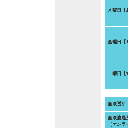
木曜日【
金曜日【
土曜日【
血液透析
血液濾過
（オンラ