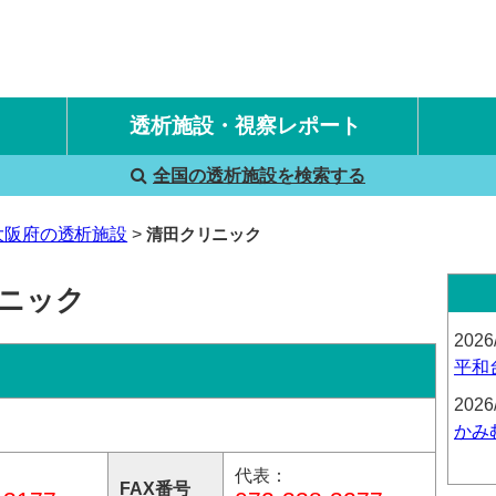
透析施設・視察レポート
全国の透析施設を検索する
国内旅行透析レポート
海外旅行透析レポート
大阪府の透析施設
清田クリニック
リニック
2026
平和
2026
かみ
代表：
FAX番号