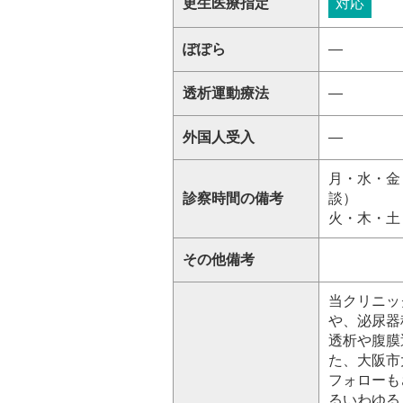
更生医療指定
対応
ぽぽら
―
透析運動療法
―
外国人受入
―
月・水・金
診察時間の備考
談）
火・木・土 
その他備考
当クリニッ
や、泌尿器
透析や腹膜
た、大阪市
フォローも
るいわゆる