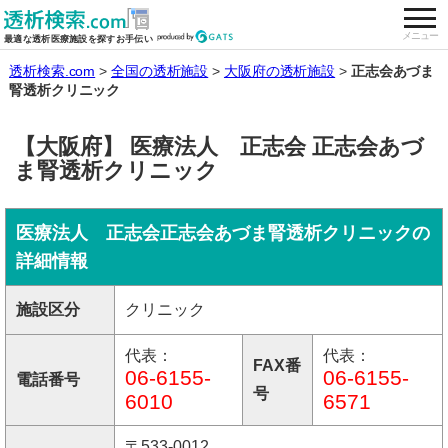
togg
全国の透析施設を検索する
メニュー
最適な透析医療施設を探すお手伝い
透析検索.com
全国の透析施設
大阪府の透析施設
正志会あづま
腎透析クリニック
【大阪府】 医療法人 正志会 正志会あづ
ま腎透析クリニック
医療法人 正志会正志会あづま腎透析クリニックの
詳細情報
施設区分
クリニック
代表：
代表：
FAX番
06-6155-
06-6155-
電話番号
号
6010
6571
〒533-0012