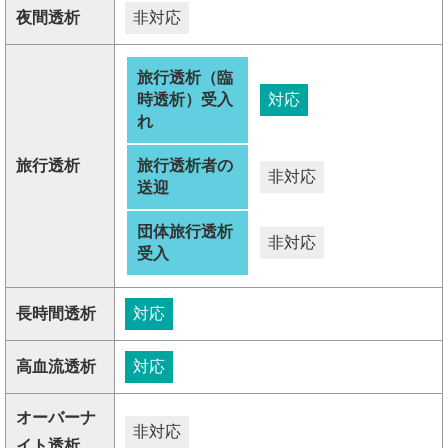
夜間透析
非対応
旅行透析（臨
時透析）受入
対応
れ
旅行透析
旅行透析者の
非対応
送迎
団体旅行透析
非対応
受入
長時間透析
対応
高血流透析
対応
オーバーナ
非対応
イト透析