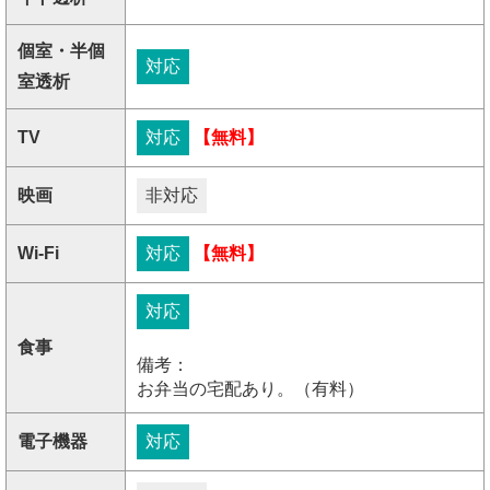
個室・半個
対応
室透析
TV
対応
【無料】
映画
非対応
Wi-Fi
対応
【無料】
対応
食事
備考：
お弁当の宅配あり。（有料）
電子機器
対応