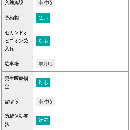
入院施設
非対応
予約制
はい
セカンドオ
ピニオン受
対応
入れ
駐車場
非対応
更生医療指
対応
定
ぽぽら
非対応
透析運動療
対応
法