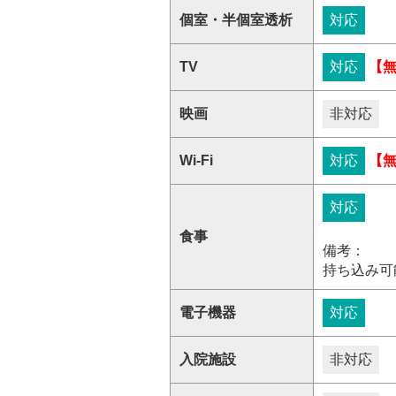
個室・半個室透析
対応
TV
対応
【
映画
非対応
Wi-Fi
対応
【
対応
食事
備考：
持ち込み可
電子機器
対応
入院施設
非対応