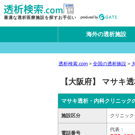
最適な透析医療施設を探すお手伝い
海外の透析施設
タイ王国
台湾
透析検索.com
全国の透析施設
【大阪府】 マサキ
マサキ透析・内科クリニック
施設区分
クリニック
代表：
電話番号