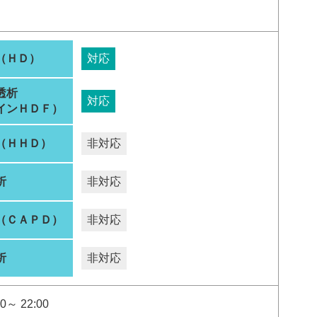
（ＨＤ）
対応
透析
対応
インＨＤＦ）
（ＨＨＤ）
非対応
析
非対応
（ＣＡＰＤ）
非対応
析
非対応
0～ 22:00