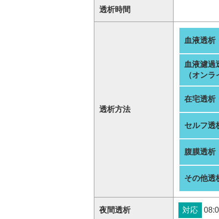
透析時間
血液透析
血液濾過
（オンラ
在宅透析
透析方法
セルフ透
腹膜透析
その他透
夜間透析
対応
08:0