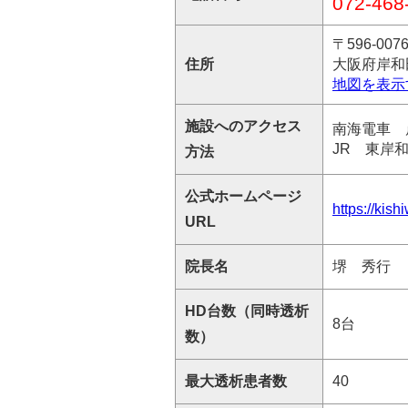
072-468
〒596-007
住所
大阪府岸和田
地図を表示
施設へのアクセス
南海電車 
JR 東岸
方法
公式ホームページ
https://kis
URL
院長名
堺 秀行
HD台数（同時透析
8台
数）
最大透析患者数
40