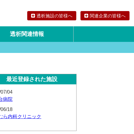
透析施設の皆様へ
関連企業の皆様へ
透析関連情報
論文・リサーチ
海外の透析食
最近登録された施設
/07/04
台病院
/06/18
むら内科クリニック