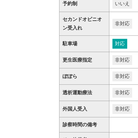
予約制
いいえ
セカンドオピニオ
非対応
ン受入れ
駐車場
対応
更生医療指定
非対応
ぽぽら
非対応
透析運動療法
非対応
外国人受入
非対応
診察時間の備考