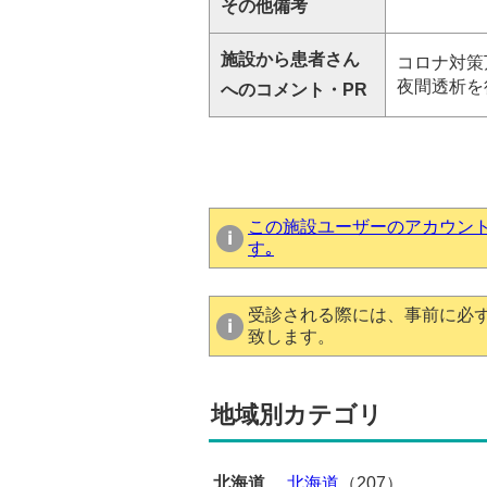
その他備考
施設から患者さん
コロナ対策
夜間透析を
へのコメント・PR
この施設ユーザーのアカウン
す｡
受診される際には、事前に必
致します。
地域別カテゴリ
北海道
北海道
（207）