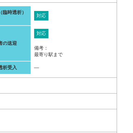
（臨時透析）
対応
対応
者の送迎
備考：
最寄り駅まで
透析受入
―