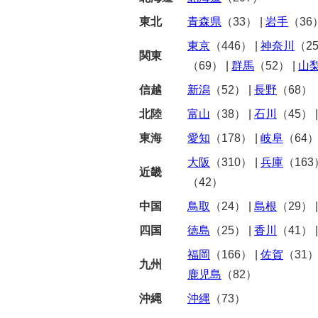
東北
青森県
（33）
|
岩手
（36
東京
（446）
|
神奈川
（2
関東
（69）
|
群馬
（52）
|
山
信越
新潟
（52）
|
長野
（68）
北陸
富山
（38）
|
石川
（45）
東海
愛知
（178）
|
岐阜
（64
大阪
（310）
|
兵庫
（163
近畿
（42）
中国
鳥取
（24）
|
島根
（29）
四国
徳島
（25）
|
香川
（41）
福岡
（166）
|
佐賀
（31
九州
鹿児島
（82）
沖縄
沖縄
（73）