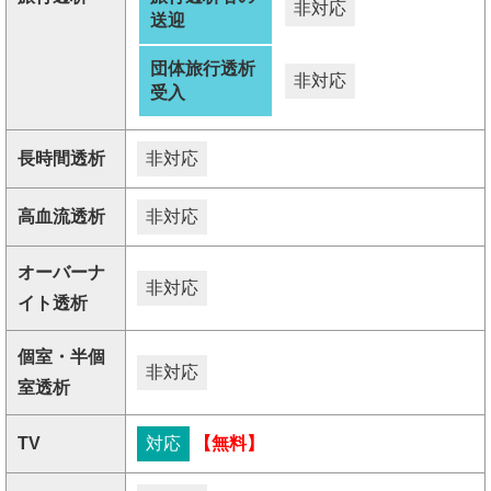
非対応
送迎
団体旅行透析
非対応
受入
長時間透析
非対応
高血流透析
非対応
オーバーナ
非対応
イト透析
個室・半個
非対応
室透析
TV
対応
【無料】