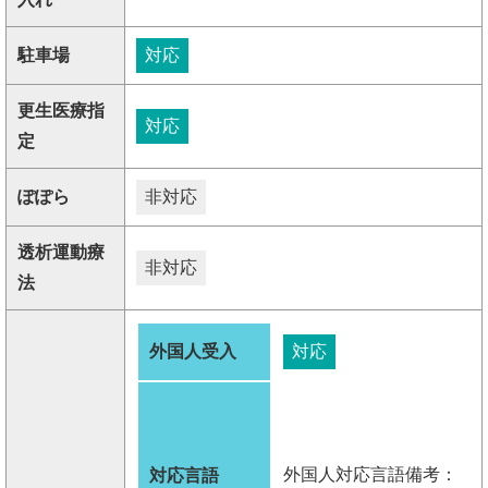
駐車場
対応
更生医療指
対応
定
ぽぽら
非対応
透析運動療
非対応
法
外国人受入
対応
外国人対応言語備考：
対応言語