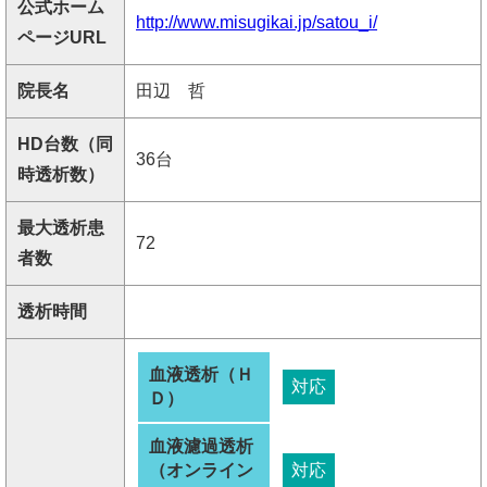
公式ホーム
http://www.misugikai.jp/satou_i/
ページURL
院長名
田辺 哲
HD台数（同
36台
時透析数）
最大透析患
72
者数
透析時間
血液透析（Ｈ
対応
Ｄ）
血液濾過透析
（オンライン
対応