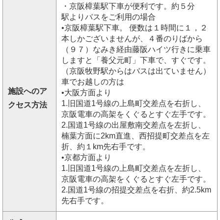
・京阪樟葉駅下車が便利です。約５分
駅よりバスをご利用の場合
•京阪樟葉駅下車。 便数は１時間に１，２
本しかございませんが、４番のりばから
（９７）なみき経由藤阪ハイツ行きに乗車
しますと「養父元町」下車で、すぐです。
（京阪牧野駅からはバスは出ていません）
車でお越しの方は
施設へのア
•大阪方面より
1.旧国道1号線の上島町交差点を右折し、
クセス方法
京阪電車の高架をくぐるとすぐ左手です。
2.国道1号線の出屋敷南交差点を左折し、
楠葉方面に2km直進、西招提町交差点を左
折、約１km先右手です。
•京都方面より
1.旧国道1号線の上島町交差点を左折し、
京阪電車の高架をくぐるとすぐ左手です。
2.国道1号線の招提交差点を右折、約2.5km
先右手です。