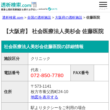
togg
全国の透析施設を検索する
メニュー
最適な透析医療施設を探すお手伝い
透析検索.com
全国の透析施設
大阪府の透析施設
佐藤医院
【大阪府】 社会医療法人美杉会 佐藤医院
社会医療法人美杉会佐藤医院の詳細情報
施設区分
クリニック
代表：
電話番号
FAX番号
072-850-7780
〒573-1141
住所
枚方市養父西町24-10
地図を表示する
駅よりタクシーをご利用の場合