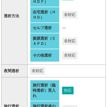
ＨＤＦ）
在宅透析（Ｈ
非対応
透析方法
ＨＤ）
セルフ透析
―
腹膜透析（Ｃ
非対応
ＡＰＤ）
その他透析
非対応
夜間透析
非対応
旅行透析（臨
時透析）受入
対応
れ
旅行透析
旅行透析者の