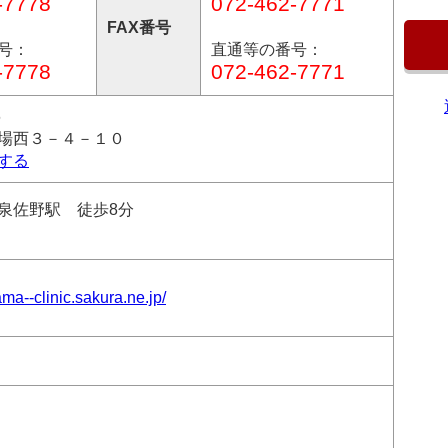
-7778
072-462-7771
FAX番号
号：
直通等の番号：
-7778
072-462-7771
6
場西３－４－１０
する
泉佐野駅 徒歩8分
ama--clinic.sakura.ne.jp/