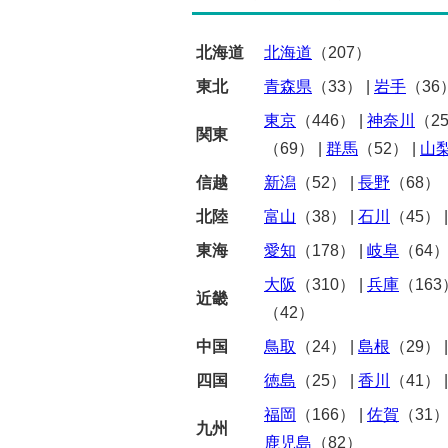
北海道
北海道
（207）
東北
青森県
（33）
|
岩手
（36
東京
（446）
|
神奈川
（2
関東
（69）
|
群馬
（52）
|
山
信越
新潟
（52）
|
長野
（68）
北陸
富山
（38）
|
石川
（45）
東海
愛知
（178）
|
岐阜
（64
大阪
（310）
|
兵庫
（163
近畿
（42）
中国
鳥取
（24）
|
島根
（29）
四国
徳島
（25）
|
香川
（41）
福岡
（166）
|
佐賀
（31
九州
鹿児島
（82）