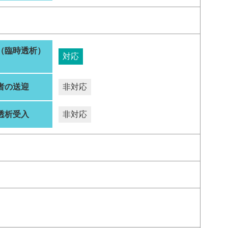
（臨時透析）
対応
者の送迎
非対応
透析受入
非対応