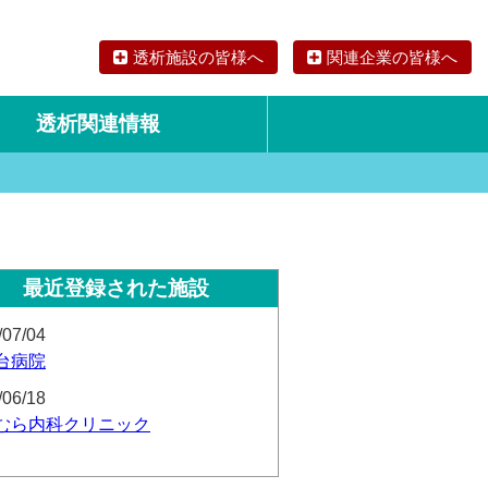
透析施設の皆様へ
関連企業の皆様へ
透析関連情報
論文・リサーチ
海外の透析食
最近登録された施設
/07/04
台病院
/06/18
むら内科クリニック