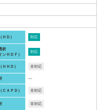
（ＨＤ）
対応
透析
対応
インＨＤＦ）
（ＨＨＤ）
非対応
析
―
（ＣＡＰＤ）
非対応
析
非対応