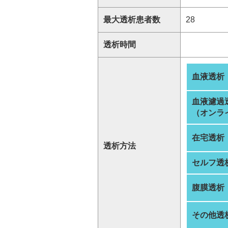
最大透析患者数
28
透析時間
血液透析
血液濾過
（オンラ
在宅透析
透析方法
セルフ透
腹膜透析
その他透