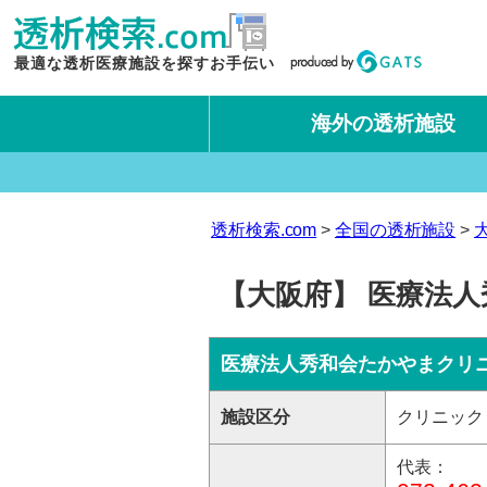
最適な透析医療施設を探すお手伝い
海外の透析施設
タイ王国
台湾
透析検索.com
全国の透析施設
【大阪府】 医療法
医療法人秀和会たかやまクリ
施設区分
クリニック
代表：