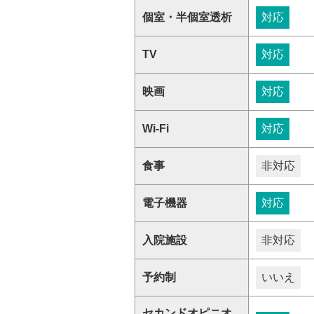
個室・半個室透析
対応
TV
対応
映画
対応
Wi-Fi
対応
食事
非対応
電子機器
対応
入院施設
非対応
予約制
いいえ
セカンドオピニオ