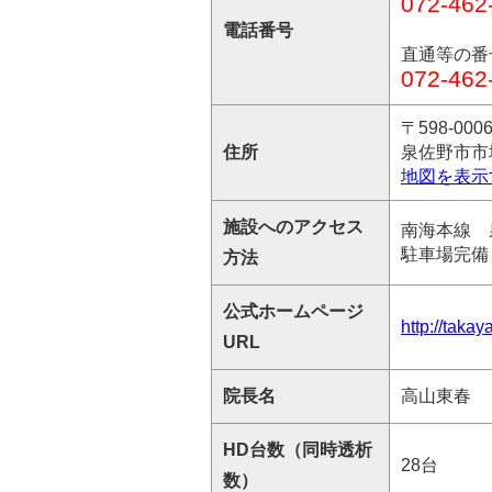
072-462
電話番号
直通等の番
072-462
〒598-000
住所
泉佐野市市
地図を表示
施設へのアクセス
南海本線 
駐車場完備
方法
公式ホームページ
http://takay
URL
院長名
高山東春
HD台数（同時透析
28台
数）