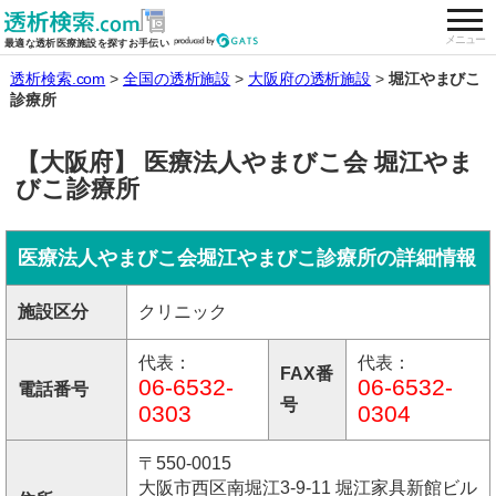
togg
全国の透析施設を検索する
メニュー
最適な透析医療施設を探すお手伝い
透析検索.com
全国の透析施設
大阪府の透析施設
堀江やまびこ
診療所
【大阪府】 医療法人やまびこ会 堀江やま
びこ診療所
医療法人やまびこ会堀江やまびこ診療所の詳細情報
施設区分
クリニック
代表：
代表：
FAX番
06-6532-
06-6532-
電話番号
号
0303
0304
〒550-0015
大阪市西区南堀江3-9-11 堀江家具新館ビル