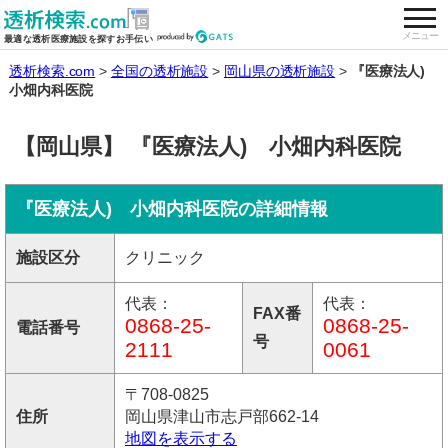
togg
全国の透析施設を検索する
メニュー
最適な透析医療施設を探すお手伝い
透析検索.com
全国の透析施設
岡山県の透析施設
『医療法人)
小畑内科医院
【岡山県】 『医療法人) 小畑内科医院
『医療法人) 小畑内科医院の詳細情報
施設区分
クリニック
代表：
代表：
FAX番
0868-25-
0868-25-
電話番号
号
2111
0061
〒708-0825
住所
岡山県津山市志戸部662-14
地図を表示する