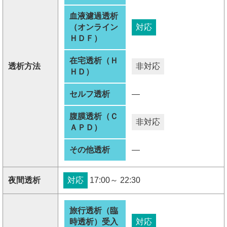
血液濾過透析
（オンライン
対応
ＨＤＦ）
在宅透析（Ｈ
透析方法
非対応
ＨＤ）
セルフ透析
―
腹膜透析（Ｃ
非対応
ＡＰＤ）
その他透析
―
夜間透析
対応
17:00～ 22:30
旅行透析（臨
時透析）受入
対応