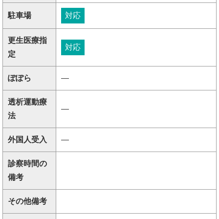
駐車場
対応
更生医療指
対応
定
ぽぽら
―
透析運動療
―
法
外国人受入
―
診察時間の
備考
その他備考