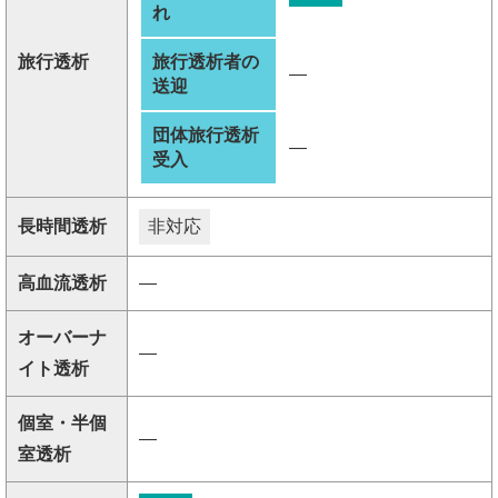
れ
旅行透析
旅行透析者の
―
送迎
団体旅行透析
―
受入
長時間透析
非対応
高血流透析
―
オーバーナ
―
イト透析
個室・半個
―
室透析