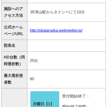
施設へのア
JR津山駅からタクシーにて10分
クセス方法
公式ホーム
http://obatanaika.webmedipr.jp/
ページURL
院長名
HD台数（同
20台
時透析数）
最大透析患
80
者数
受付開始/終了：
月曜日【1】
開始/終了時間：