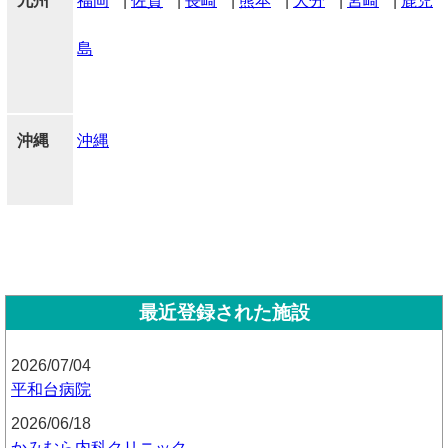
九州
福岡
|
佐賀
|
長崎
|
熊本
|
大分
|
宮崎
|
鹿児
島
沖縄
沖縄
最近登録された施設
2026/07/04
平和台病院
2026/06/18
かみむら内科クリニック