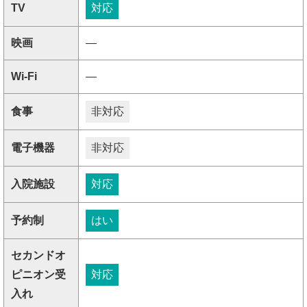
TV
対応
映画
―
Wi-Fi
―
食事
非対応
電子機器
非対応
入院施設
対応
予約制
はい
セカンドオ
ピニオン受
対応
入れ