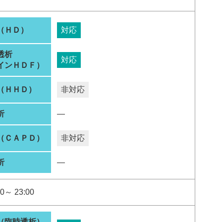
（ＨＤ）
対応
透析
対応
インＨＤＦ）
（ＨＨＤ）
非対応
析
―
（ＣＡＰＤ）
非対応
析
―
0～ 23:00
（臨時透析）