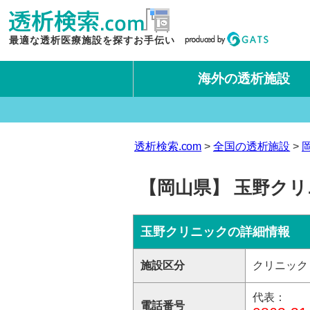
最適な透析医療施設を探すお手伝い
海外の透析施設
タイ王国
台湾
透析検索.com
全国の透析施設
【岡山県】 玉野ク
玉野クリニックの詳細情報
施設区分
クリニック
代表：
電話番号