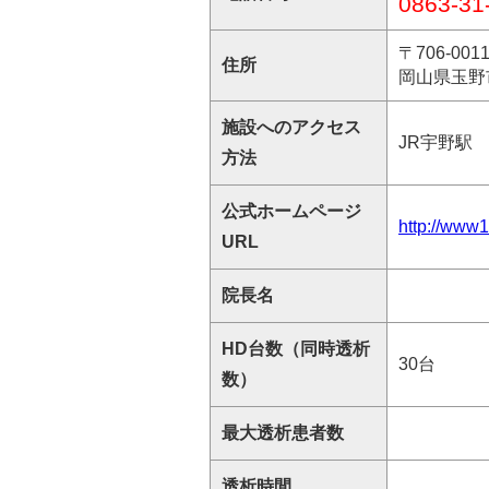
0863-31
〒706-001
住所
岡山県玉野市
施設へのアクセス
JR宇野駅
方法
公式ホームページ
http://www1
URL
院長名
HD台数（同時透析
30台
数）
最大透析患者数
透析時間