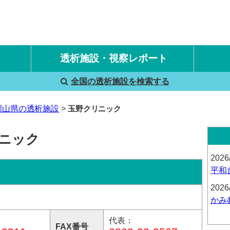
透析施設・視察レポート
全国の透析施設を検索する
国内旅行透析レポート
海外旅行透析レポート
岡山県の透析施設
玉野クリニック
リニック
2026
平和
2026
かみ
代表：
FAX番号