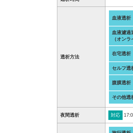
血液透析
血液濾過
（オンラ
在宅透析
透析方法
セルフ透
腹膜透析
その他透
夜間透析
対応
17:0
旅行透析