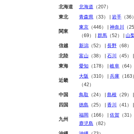
北海道
北海道
（207）
東北
青森県
（33）
|
岩手
（36
東京
（446）
|
神奈川
（2
関東
（69）
|
群馬
（52）
|
山
信越
新潟
（52）
|
長野
（68）
北陸
富山
（38）
|
石川
（45）
東海
愛知
（178）
|
岐阜
（64
大阪
（310）
|
兵庫
（163
近畿
（42）
中国
鳥取
（24）
|
島根
（29）
四国
徳島
（25）
|
香川
（41）
福岡
（166）
|
佐賀
（31
九州
鹿児島
（82）
沖縄
沖縄
（73）