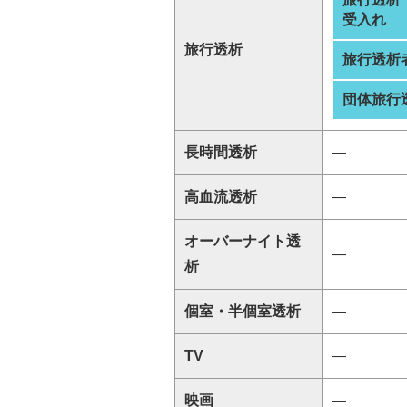
受入れ
旅行透析
旅行透析
団体旅行
長時間透析
―
高血流透析
―
オーバーナイト透
―
析
個室・半個室透析
―
TV
―
映画
―