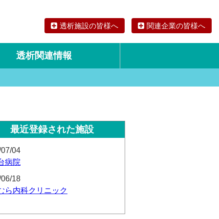
透析施設の皆様へ
関連企業の皆様へ
透析関連情報
論文・リサーチ
海外の透析食
最近登録された施設
/07/04
台病院
/06/18
むら内科クリニック