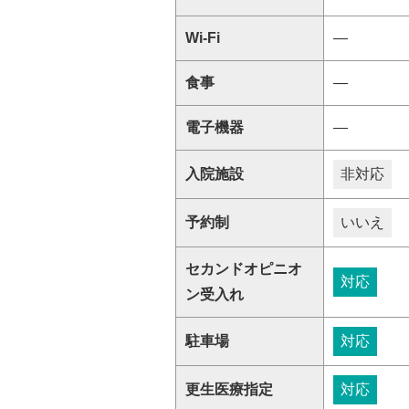
Wi-Fi
―
食事
―
電子機器
―
入院施設
非対応
予約制
いいえ
セカンドオピニオ
対応
ン受入れ
駐車場
対応
更生医療指定
対応