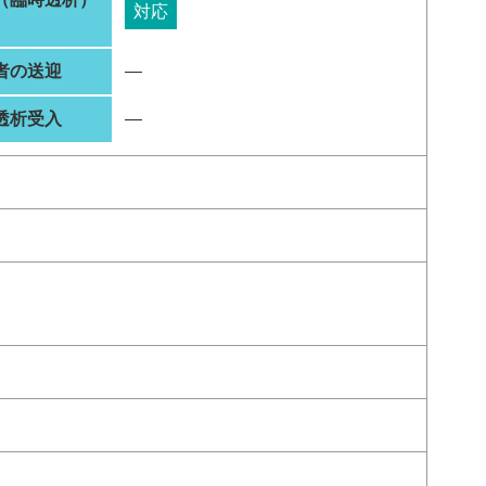
対応
者の送迎
―
透析受入
―