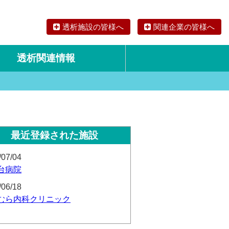
透析施設の皆様へ
関連企業の皆様へ
透析関連情報
論文・リサーチ
海外の透析食
最近登録された施設
/07/04
台病院
/06/18
むら内科クリニック