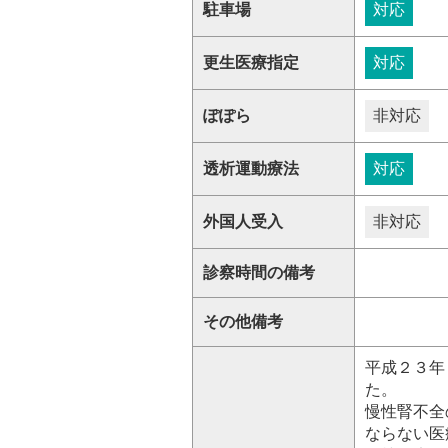
駐車場
対応
更生医療指定
対応
ぽぽら
非対応
透析運動療法
対応
外国人受入
非対応
診察時間の備考
その他備考
平成２３年
た。
慢性腎不全
ならない医