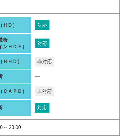
（ＨＤ）
対応
透析
対応
インＨＤＦ）
（ＨＨＤ）
非対応
析
―
（ＣＡＰＤ）
非対応
析
対応
0～ 23:00