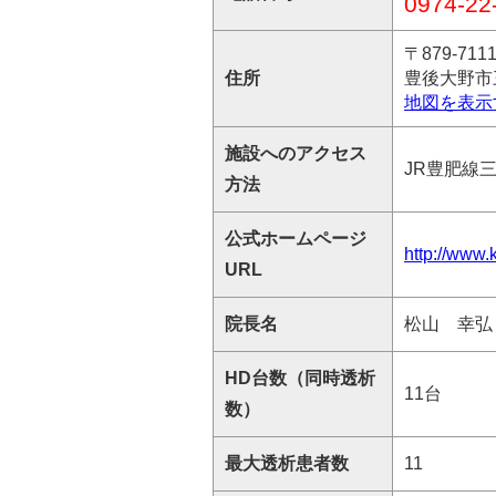
0974-22
〒879-711
住所
豊後大野市
地図を表示
施設へのアクセス
JR豊肥線
方法
公式ホームページ
http://www.k
URL
院長名
松山 幸弘
HD台数（同時透析
11台
数）
最大透析患者数
11