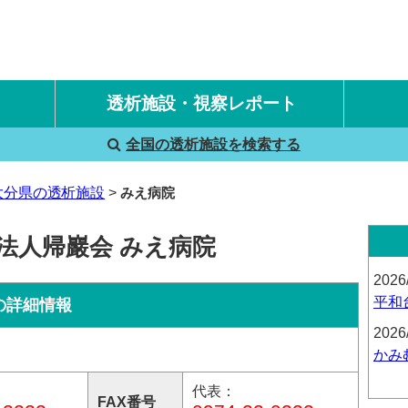
透析施設・視察レポート
全国の透析施設を検索する
国内旅行透析レポート
海外旅行透析レポート
大分県の透析施設
みえ病院
法人帰巖会 みえ病院
2026
平和
の詳細情報
2026
かみ
代表：
FAX番号