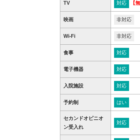
TV
対応
【
映画
非対応
Wi-Fi
非対応
食事
対応
電子機器
対応
入院施設
対応
予約制
はい
セカンドオピニオ
対応
ン受入れ