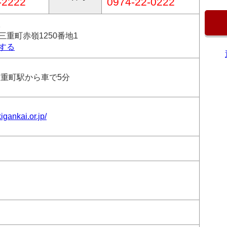
-2222
0974-22-0222
1
三重町赤嶺1250番地1
する
三重町駅から車で5分
igankai.or.jp/