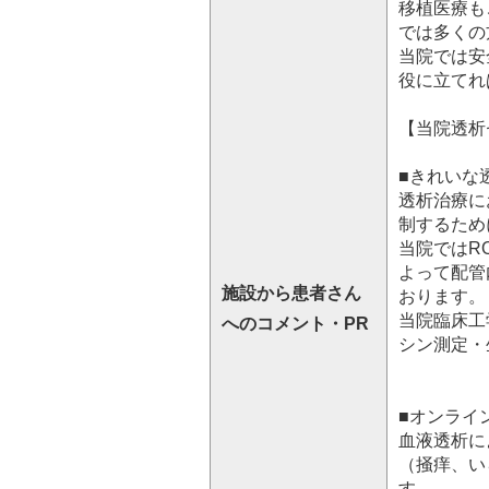
移植医療も
では多くの
当院では安
役に立てれ
【当院透析
■きれいな
透析治療に
制するため
当院ではR
よって配管
施設から患者さん
おります。
当院臨床工
へのコメント・PR
シン測定・
■オンライン
血液透析に
（掻痒、い
す。