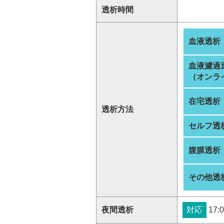
透析時間
血液透析
血液濾過
（オンラ
在宅透析
透析方法
セルフ透
腹膜透析
その他透
夜間透析
対応
17:0