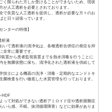
ごく限られた方しか受けることができないため、現状
方が人工透析を必要とされております。
全で良質な人工透析を提供し、透析が必要な方々のお
ばと日々頑張っています。
センターの特徴】
透析液
おいて透析液の清浄化は、各種透析合併症の発症を抑
に非常に重要です。
O装置から患者監視装置までを熱水消毒を行うことに
内を無菌状態に保ち、清浄化された透析液を供給して
学技士による機器の洗浄・消毒・定期的なエンドトキ
生菌検査を行い徹底した水質管理を行っております。
HDF
よって対処ができない透析アミロイド症や透析困難症
らいら感、不眠、抹消循環障害）などに効果がありま