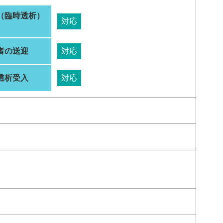
（臨時透析）
対応
者の送迎
対応
透析受入
対応