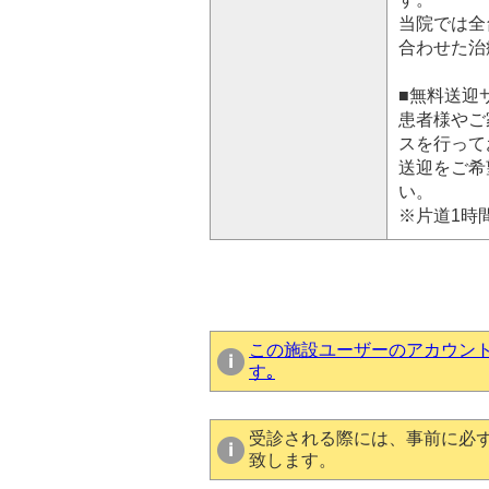
当院では全
合わせた治
■無料送迎
患者様やご
スを行って
送迎をご希
い。
※片道1時
この施設ユーザーのアカウン
す｡
受診される際には、事前に必
致します。