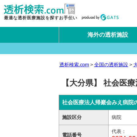
最適な透析医療施設を探すお手伝い
海外の透析施設
タイ王国
台湾
透析検索.com
全国の透析施設
【大分県】 社会医療
社会医療法人帰巖会みえ病院
施設区分
病院
代表：
電話番号