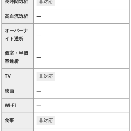
長時間透析
非対応
高血流透析
―
オーバーナ
―
イト透析
個室・半個
―
室透析
TV
非対応
映画
―
Wi-Fi
―
食事
非対応