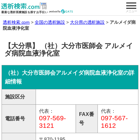
togg
全国の透析施設を検索する
メニュー
最適な透析医療施設を探すお手伝い
透析検索.com
全国の透析施設
大分県の透析施設
アルメイダ病
院血液浄化室
【大分県】 （社）大分市医師会 アルメイ
ダ病院血液浄化室
（社）大分市医師会アルメイダ病院血液浄化室の詳
細情報
施設区分
代表：
代表：
FAX番
097-569-
097-567-
電話番号
号
3121
1612
〒870-1195