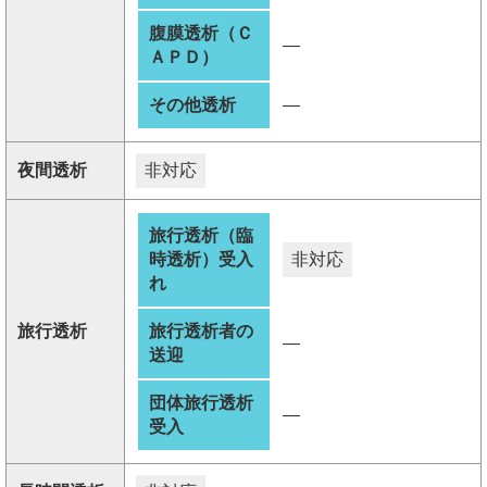
腹膜透析（Ｃ
―
ＡＰＤ）
その他透析
―
夜間透析
非対応
旅行透析（臨
時透析）受入
非対応
れ
旅行透析
旅行透析者の
―
送迎
団体旅行透析
―
受入