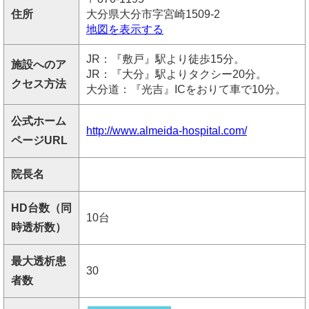
住所
大分県大分市字宮崎1509-2
地図を表示する
JR：『敷戸』駅より徒歩15分。
施設へのア
JR：『大分』駅よりタクシー20分。
クセス方法
大分道：『光吉』ICをおりて車で10分。
公式ホーム
http://www.almeida-hospital.com/
ページURL
院長名
HD台数（同
10台
時透析数）
最大透析患
30
者数