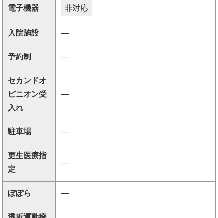
電子機器
非対応
入院施設
―
予約制
―
セカンドオ
ピニオン受
―
入れ
駐車場
―
更生医療指
―
定
ぽぽら
―
透析運動療