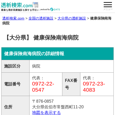
togg
全国の透析施設を検索する
メニュー
最適な透析医療施設を探すお手伝い
透析検索.com
全国の透析施設
大分県の透析施設
健康保険南海
病院
【大分県】 健康保険南海病院
健康保険南海病院の詳細情報
施設区分
病院
代表：
代表：
FAX番
0972-22-
0972-23-
電話番号
号
0547
4083
〒876-0857
住所
大分県佐伯市常盤西町11-20
地図を表示する