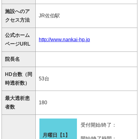
施設へのア
JR佐伯駅
クセス方法
公式ホーム
http://www.nankai-hp.jp
ページURL
院長名
HD台数（同
53台
時透析数）
最大透析患
180
者数
受付開始/終了：
月曜日【1】
開始/終了時間：