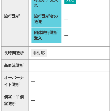
れ
旅行透析
旅行透析者の
―
送迎
団体旅行透析
―
受入
長時間透析
非対応
高血流透析
―
オーバーナ
―
イト透析
個室・半個
―
室透析