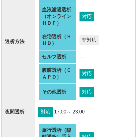
血液濾過透析
（オンライン
対応
ＨＤＦ）
在宅透析（Ｈ
非対応
透析方法
ＨＤ）
セルフ透析
―
腹膜透析（Ｃ
対応
ＡＰＤ）
その他透析
対応
夜間透析
対応
17:00～ 23:00
旅行透析（臨
時透析）受入
対応