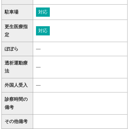
駐車場
対応
更生医療指
対応
定
ぽぽら
―
透析運動療
―
法
外国人受入
―
診察時間の
備考
その他備考