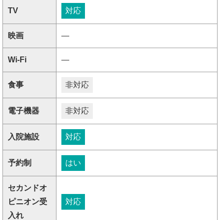
TV
対応
映画
―
Wi-Fi
―
食事
非対応
電子機器
非対応
入院施設
対応
予約制
はい
セカンドオ
ピニオン受
対応
入れ