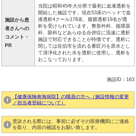
当院は昭和45年大分県で最初に血液透析を
開始した施設です。現在53床のベッドで血
液透析4クール178名、腹膜透析19名が透
施設から患
析を受けられています。整形外科、循環器
者さんへの
科、眼科などあらゆる合併症に迅速に透析
コメント・
施設で対応できることが特徴です。透析に
PR
関しては佐伯市を流れる番匠川を原水とし
て清浄化された水を透析に使用し、透析を
おこなっております。
施設ID：163
【健康保険南海病院】の職員の方へ（施設情報の変更
／担当者登録について）
受診される際には、事前に必ずその医療機関にご連絡
を取り、内容の確認をお願い致します。