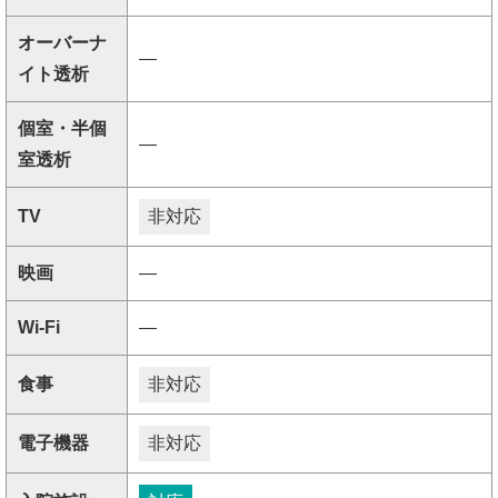
オーバーナ
―
イト透析
個室・半個
―
室透析
TV
非対応
映画
―
Wi-Fi
―
食事
非対応
電子機器
非対応