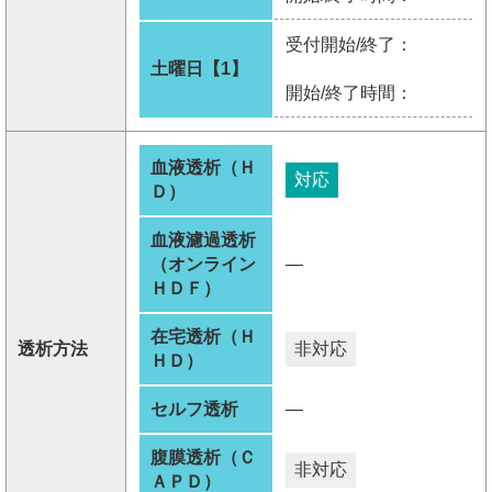
受付開始/終了：
土曜日【1】
開始/終了時間：
血液透析（Ｈ
対応
Ｄ）
血液濾過透析
（オンライン
―
ＨＤＦ）
在宅透析（Ｈ
透析方法
非対応
ＨＤ）
セルフ透析
―
腹膜透析（Ｃ
非対応
ＡＰＤ）