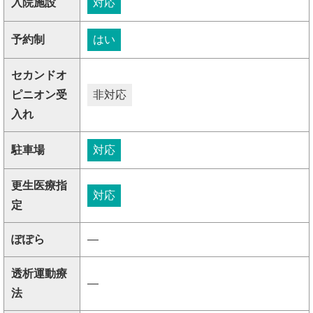
入院施設
対応
予約制
はい
セカンドオ
ピニオン受
非対応
入れ
駐車場
対応
更生医療指
対応
定
ぽぽら
―
透析運動療
―
法