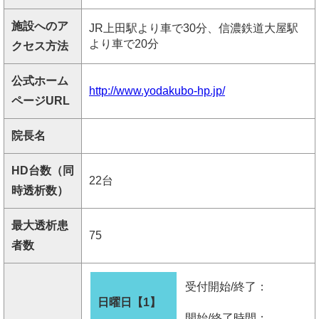
施設へのア
JR上田駅より車で30分、信濃鉄道大屋駅
より車で20分
クセス方法
公式ホーム
http://www.yodakubo-hp.jp/
ページURL
院長名
HD台数（同
22台
時透析数）
最大透析患
75
者数
受付開始/終了：
日曜日【1】
開始/終了時間：