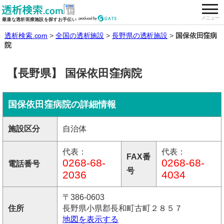
togg
全国の透析施設を検索する
メニュー
最適な透析医療施設を探すお手伝い
透析検索.com
全国の透析施設
長野県の透析施設
国保依田窪病
院
【長野県】 国保依田窪病院
国保依田窪病院の詳細情報
施設区分
自治体
代表：
代表：
FAX番
0268-68-
0268-68-
電話番号
号
2036
4034
〒386-0603
住所
長野県小県郡長和町古町２８５７
地図を表示する