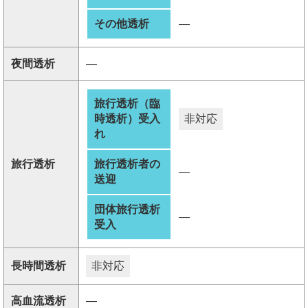
その他透析
―
夜間透析
―
旅行透析（臨
時透析）受入
非対応
れ
旅行透析
旅行透析者の
―
送迎
団体旅行透析
―
受入
長時間透析
非対応
高血流透析
―