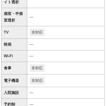
イト透析
個室・半個
―
室透析
TV
非対応
映画
―
Wi-Fi
―
食事
非対応
電子機器
非対応
入院施設
―
予約制
―