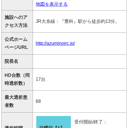
地図を表示する
施設へのア
JR大糸線：『豊科』駅から徒歩約13分。
クセス方法
公式ホーム
http://azuminojrc.jp/
ページURL
院長名
HD台数（同
17台
時透析数）
最大透析患
68
者数
受付開始/終了：