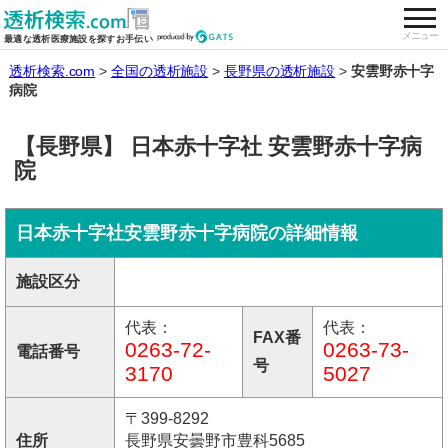
togg
全国の透析施設を検索する
メニュー
最適な透析医療施設を探すお手伝い
透析検索.com
全国の透析施設
長野県の透析施設
安雲野赤十字
病院
【長野県】 日本赤十字社 安雲野赤十字病
院
日本赤十字社安雲野赤十字病院の詳細情報
施設区分
代表：
代表：
FAX番
0263-72-
0263-73-
電話番号
号
3170
5027
〒399-8292
住所
長野県安曇野市豊科5685