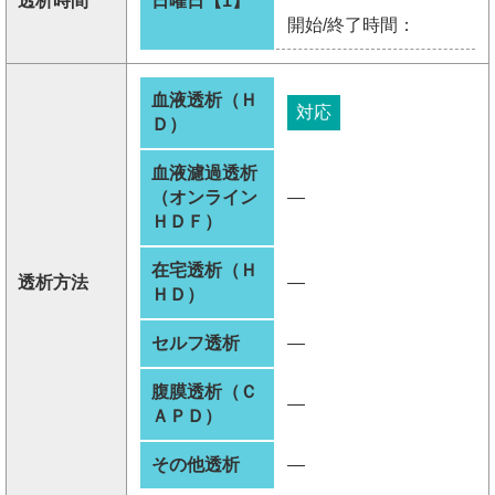
透析時間
日曜日【1】
開始/終了時間：
血液透析（Ｈ
対応
Ｄ）
血液濾過透析
（オンライン
―
ＨＤＦ）
在宅透析（Ｈ
透析方法
―
ＨＤ）
セルフ透析
―
腹膜透析（Ｃ
―
ＡＰＤ）
その他透析
―