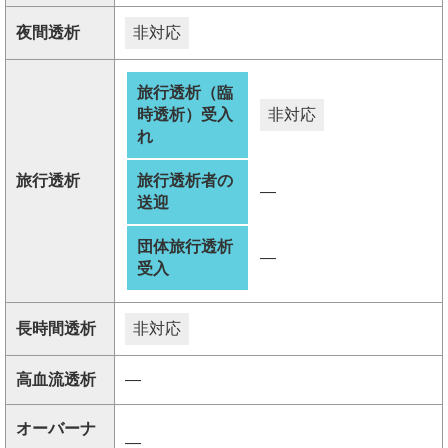
夜間透析
非対応
旅行透析（臨
時透析）受入
非対応
れ
旅行透析
旅行透析者の
―
送迎
団体旅行透析
―
受入
長時間透析
非対応
高血流透析
―
オーバーナ
―