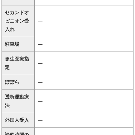
セカンドオ
ピニオン受
―
入れ
駐車場
―
更生医療指
―
定
ぽぽら
―
透析運動療
―
法
外国人受入
―
診察時間の