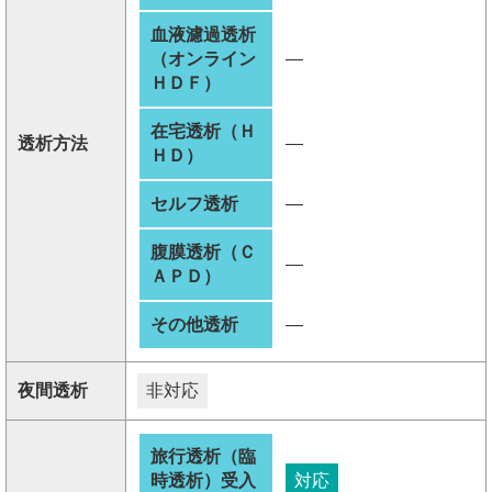
血液濾過透析
（オンライン
―
ＨＤＦ）
在宅透析（Ｈ
透析方法
―
ＨＤ）
セルフ透析
―
腹膜透析（Ｃ
―
ＡＰＤ）
その他透析
―
夜間透析
非対応
旅行透析（臨
時透析）受入
対応