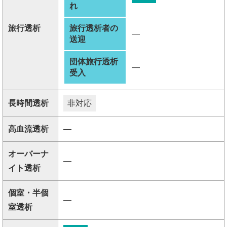
れ
旅行透析
旅行透析者の
―
送迎
団体旅行透析
―
受入
長時間透析
非対応
高血流透析
―
オーバーナ
―
イト透析
個室・半個
―
室透析