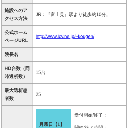
施設へのア
JR：『富士見』駅より徒歩約10分。
クセス方法
公式ホーム
http://www.lcv.ne.jp/~kougen/
ページURL
院長名
HD台数（同
15台
時透析数）
最大透析患
25
者数
受付開始/終了：
月曜日【1】
開始/終了時間：