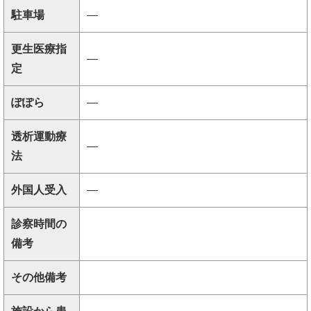
駐車場
―
更生医療指
―
定
ぽぽら
―
透析運動療
―
法
外国人受入
―
診察時間の
備考
その他備考