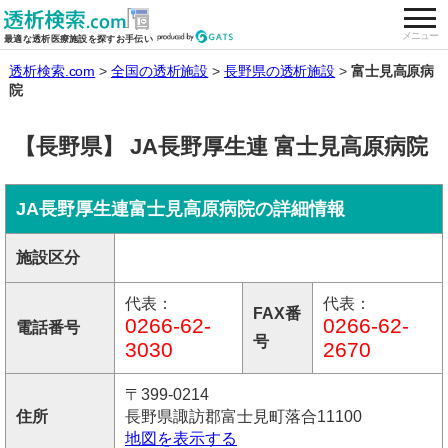
togg
全国の透析施設を検索する
メニュー
最適な透析医療施設を探すお手伝い
透析検索.com
全国の透析施設
長野県の透析施設
富士見高原病
院
【長野県】 JA長野厚生連 富士見高原病院
JA長野厚生連富士見高原病院の詳細情報
施設区分
代表：
代表：
FAX番
0266-62-
0266-62-
電話番号
号
3030
2670
〒399-0214
住所
長野県諏訪郡富士見町落合11100
地図を表示する