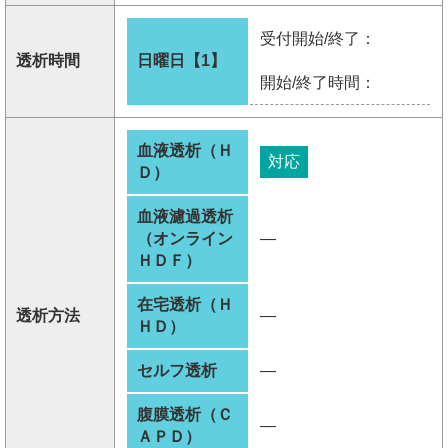
受付開始/終了：
透析時間
日曜日【1】
開始/終了時間：
血液透析（Ｈ
対応
Ｄ）
血液濾過透析
（オンライン
―
ＨＤＦ）
在宅透析（Ｈ
透析方法
―
ＨＤ）
セルフ透析
―
腹膜透析（Ｃ
―
ＡＰＤ）