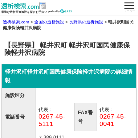
togg
全国の透析施設を検索する
メニュー
最適な透析医療施設を探すお手伝い
透析検索.com
全国の透析施設
長野県の透析施設
軽井沢町国民
健康保険軽井沢病院
【長野県】 軽井沢町 軽井沢町国民健康保
険軽井沢病院
軽井沢町軽井沢町国民健康保険軽井沢病院の詳細情
報
施設区分
代表：
代表：
FAX番
0267-45-
0267-45-
電話番号
号
5111
0041
〒389-0111