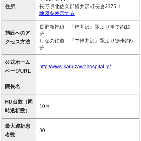
住所
長野県北佐久郡軽井沢町長倉2375-1
地図を表示する
長野新幹線：『軽井沢』駅より車で約10
施設へのア
分。
しなの鉄道：『中軽井沢』駅より徒歩約5
クセス方法
分。
公式ホーム
http://www.karuizawahospital.jp/
ページURL
院長名
HD台数（同
10台
時透析数）
最大透析患
30
者数