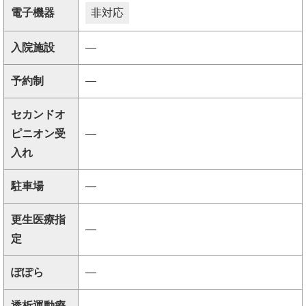
電子機器
非対応
入院施設
―
予約制
―
セカンドオ
ピニオン受
―
入れ
駐車場
―
更生医療指
―
定
ぽぽら
―
透析運動療