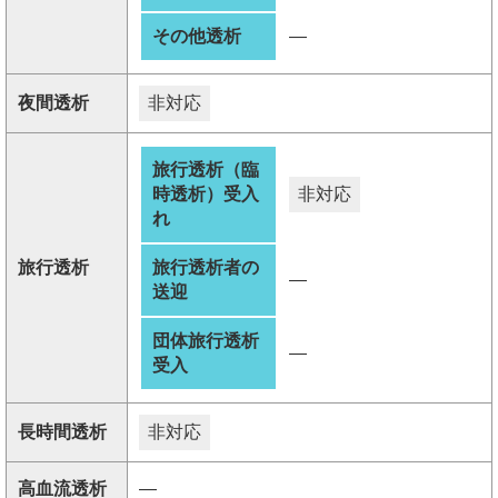
その他透析
―
夜間透析
非対応
旅行透析（臨
時透析）受入
非対応
れ
旅行透析
旅行透析者の
―
送迎
団体旅行透析
―
受入
長時間透析
非対応
高血流透析
―