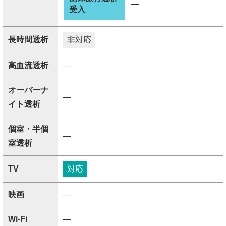
―
受入
長時間透析
非対応
高血流透析
―
オーバーナ
―
イト透析
個室・半個
―
室透析
TV
対応
映画
―
Wi-Fi
―