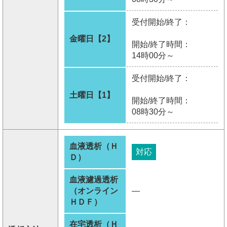
受付開始/終了：
金曜日【2】
開始/終了時間：
14時00分～
受付開始/終了：
土曜日【1】
開始/終了時間：
08時30分～
血液透析（Ｈ
対応
Ｄ）
血液濾過透析
（オンライン
―
ＨＤＦ）
在宅透析（Ｈ