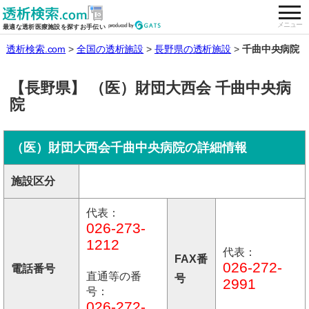
togg
全国の透析施設を検索する
メニュー
最適な透析医療施設を探すお手伝い
透析検索.com
全国の透析施設
長野県の透析施設
千曲中央病院
【長野県】 （医）財団大西会 千曲中央病
院
（医）財団大西会千曲中央病院の詳細情報
施設区分
代表：
026-273-
1212
代表：
FAX番
026-272-
電話番号
直通等の番
号
2991
号：
026-272-