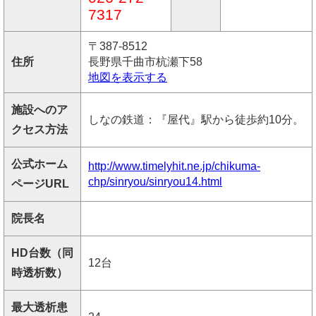
7317
〒387-8512
住所
長野県千曲市杭瀬下58
地図を表示する
施設へのア
しなの鉄道：『屋代』駅から徒歩約10分。
クセス方法
公式ホーム
http://www.timelyhit.ne.jp/chikuma-
chp/sinryou/sinryou14.html
ページURL
院長名
HD台数（同
12台
時透析数）
最大透析患