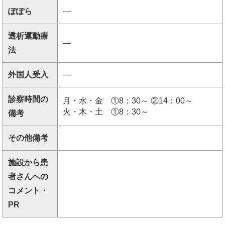
ぽぽら
―
透析運動療
―
法
外国人受入
―
診察時間の
月・水・金 ①8：30～ ②14：00～
火・木・土 ①8：30～
備考
その他備考
施設から患
者さんへの
コメント・
PR