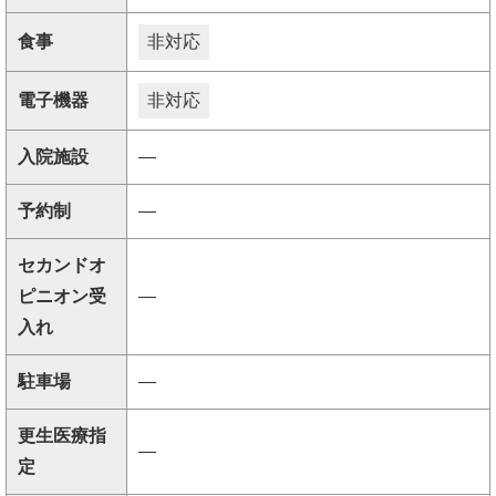
食事
非対応
電子機器
非対応
入院施設
―
予約制
―
セカンドオ
ピニオン受
―
入れ
駐車場
―
更生医療指
―
定