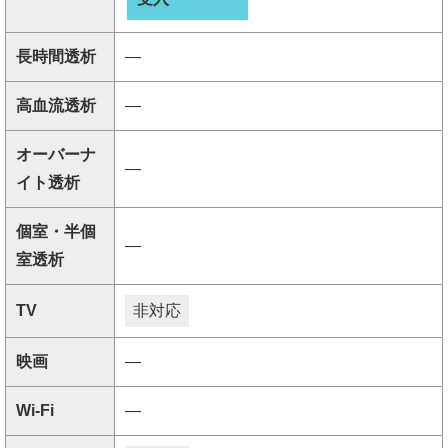
長時間透析
―
高血流透析
―
オーバーナ
―
イト透析
個室・半個
―
室透析
TV
非対応
映画
―
Wi-Fi
―