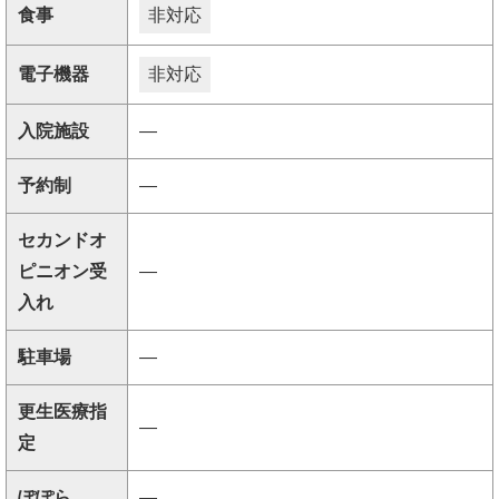
食事
非対応
電子機器
非対応
入院施設
―
予約制
―
セカンドオ
ピニオン受
―
入れ
駐車場
―
更生医療指
―
定
ぽぽら
―