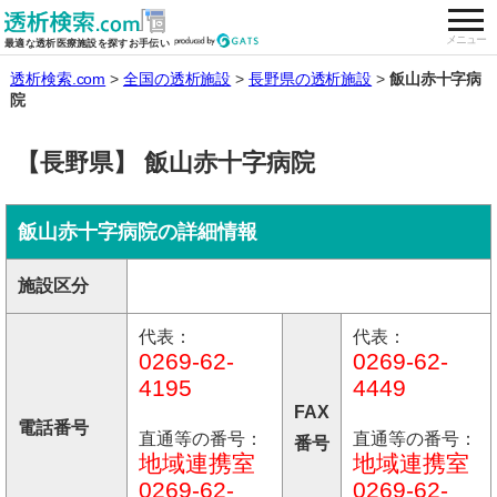
togg
全国の透析施設を検索する
メニュー
最適な透析医療施設を探すお手伝い
透析検索.com
全国の透析施設
長野県の透析施設
飯山赤十字病
院
【長野県】 飯山赤十字病院
飯山赤十字病院の詳細情報
施設区分
代表：
代表：
0269-62-
0269-62-
4195
4449
FAX
電話番号
直通等の番号：
直通等の番号：
番号
地域連携室
地域連携室
0269-62-
0269-62-