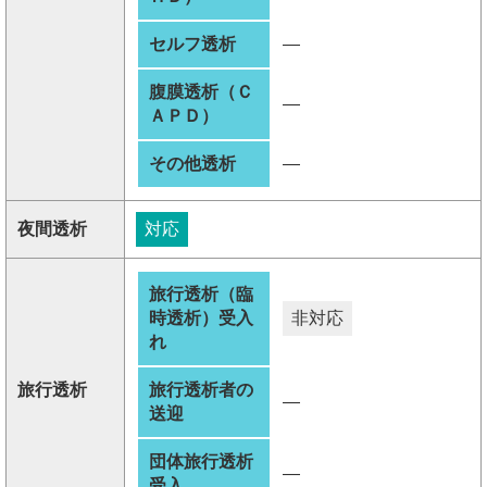
セルフ透析
―
腹膜透析（Ｃ
―
ＡＰＤ）
その他透析
―
夜間透析
対応
旅行透析（臨
時透析）受入
非対応
れ
旅行透析
旅行透析者の
―
送迎
団体旅行透析
―
受入