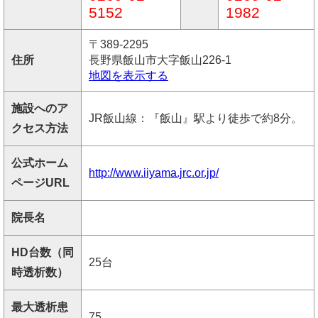
5152
1982
〒389-2295
住所
長野県飯山市大字飯山226-1
地図を表示する
施設へのア
JR飯山線：『飯山』駅より徒歩で約8分。
クセス方法
公式ホーム
http://www.iiyama.jrc.or.jp/
ページURL
院長名
HD台数（同
25台
時透析数）
最大透析患
75