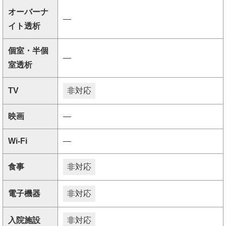
オーバーナ
―
イト透析
個室・半個
―
室透析
TV
非対応
映画
―
Wi-Fi
―
食事
非対応
電子機器
非対応
入院施設
非対応