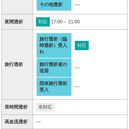
その他透析
―
夜間透析
対応
17:00～ 21:00
旅行透析（臨
時透析）受入
対応
れ
旅行透析
旅行透析者の
―
送迎
団体旅行透析
―
受入
長時間透析
非対応
高血流透析
―