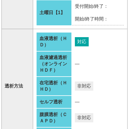
受付開始/終了：
土曜日【1】
開始/終了時間：
血液透析（Ｈ
対応
Ｄ）
血液濾過透析
（オンライン
―
ＨＤＦ）
在宅透析（Ｈ
透析方法
非対応
ＨＤ）
セルフ透析
―
腹膜透析（Ｃ
非対応
ＡＰＤ）