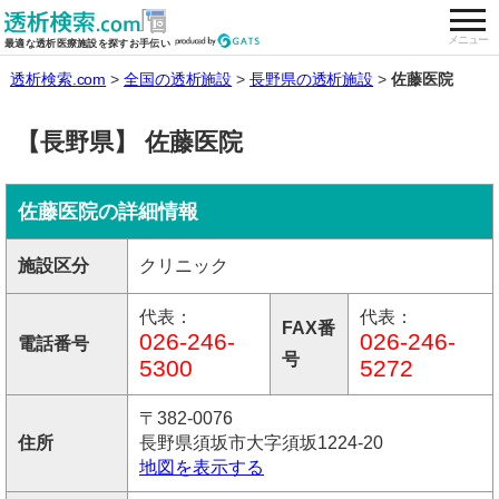
togg
全国の透析施設を検索する
メニュー
最適な透析医療施設を探すお手伝い
透析検索.com
全国の透析施設
長野県の透析施設
佐藤医院
【長野県】 佐藤医院
佐藤医院の詳細情報
施設区分
クリニック
代表：
代表：
FAX番
026-246-
026-246-
電話番号
号
5300
5272
〒382-0076
住所
長野県須坂市大字須坂1224-20
地図を表示する