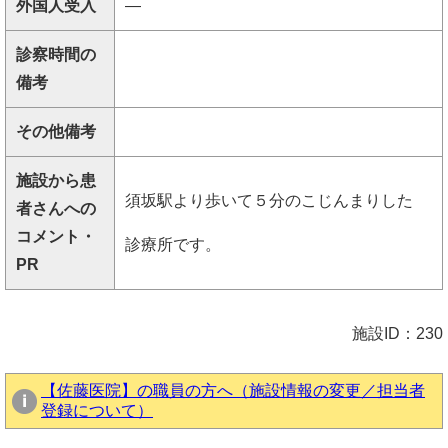
外国人受入
―
診察時間の
備考
その他備考
施設から患
須坂駅より歩いて５分のこじんまりした
者さんへの
コメント・
診療所です。
PR
施設ID：230
【佐藤医院】の職員の方へ（施設情報の変更／担当者
登録について）