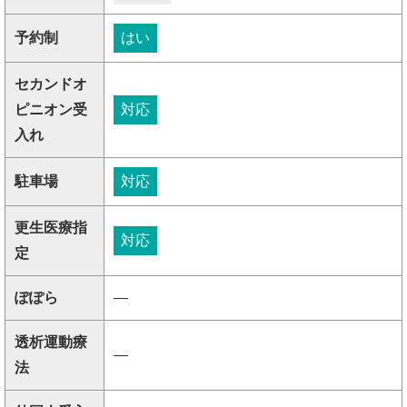
予約制
はい
セカンドオ
ピニオン受
対応
入れ
駐車場
対応
更生医療指
対応
定
ぽぽら
―
透析運動療
―
法