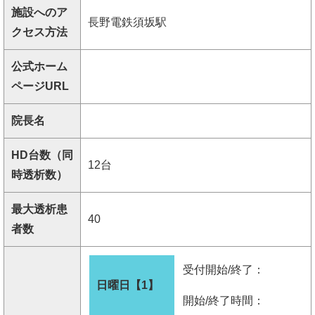
施設へのア
長野電鉄須坂駅
クセス方法
公式ホーム
ページURL
院長名
HD台数（同
12台
時透析数）
最大透析患
40
者数
受付開始/終了：
日曜日【1】
開始/終了時間：