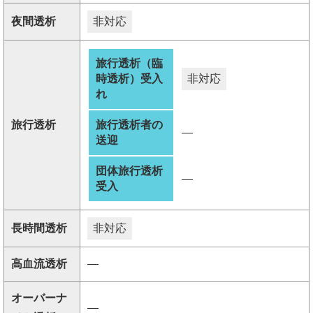
夜間透析
非対応
旅行透析（臨
時透析）受入
非対応
れ
旅行透析
旅行透析者の
―
送迎
団体旅行透析
―
受入
長時間透析
非対応
高血流透析
―
オーバーナ
―