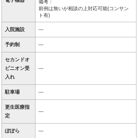
電子機器
備考：
前例は無いが相談の上対応可能(コンサン
ト有)
入院施設
―
予約制
―
セカンドオ
ピニオン受
―
入れ
駐車場
―
更生医療指
―
定
ぽぽら
―