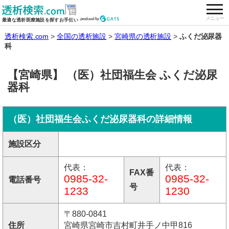
togg
全国の透析施設を検索する
メニュー
最適な透析医療施設を探すお手伝い
透析検索.com
全国の透析施設
宮崎県の透析施設
ふくだ泌尿器
科
【宮崎県】 （医）社団福生会 ふくだ泌尿
器科
（医）社団福生会ふくだ泌尿器科の詳細情報
施設区分
代表：
代表：
FAX番
0985-32-
0985-32-
電話番号
号
1233
1230
〒880-0841
住所
宮崎県宮崎市吉村町井手ノ中甲816