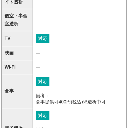
イト透析
個室・半個
―
室透析
TV
対応
映画
―
Wi-Fi
―
対応
食事
備考：
食事提供可400円(税込)※透析中可
対応