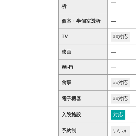
―
析
個室・半個室透析
―
TV
非対応
映画
―
Wi-Fi
―
食事
非対応
電子機器
非対応
入院施設
対応
予約制
いいえ