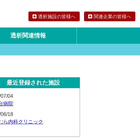
透析施設の皆様へ
関連企業の皆様へ
透析関連情報
論文・リサーチ
海外の透析食
最近登録された施設
/07/04
台病院
/06/18
むら内科クリニック