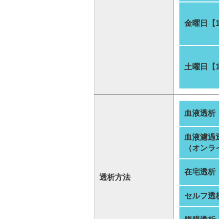
金曜日【
土曜日【
血液透析
血液濾過
（オンラ
在宅透析
透析方法
セルフ透