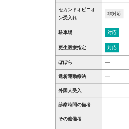
セカンドオピニオ
非対応
ン受入れ
駐車場
対応
更生医療指定
対応
ぽぽら
―
透析運動療法
―
外国人受入
―
診察時間の備考
その他備考