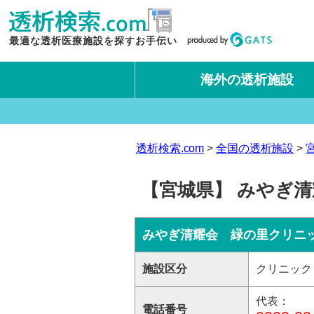
最適な透析医療施設を探すお手伝い
海外の透析施設
タイ王国
台湾
透析検索.com
全国の透析施設
【宮城県】 みやぎ
みやぎ清耀会 緑の里クリニ
施設区分
クリニック
代表：
電話番号