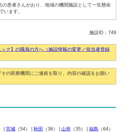
3名の患者さんがおり、地域の機関施設として一生懸命
でいます。
施設ID：749
ニック】の職員の方へ（施設情報の変更／担当者登録
ずその医療機関にご連絡を取り、内容の確認をお願い
）
|
宮城
（54）
|
秋田
（36）
|
山形
（35）
|
福島
（64）