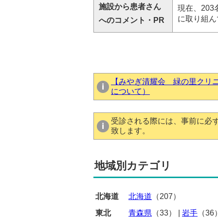
施設から患者さん
現在、20
に取り組ん
へのコメント・PR
【みやぎ清耀会 緑の里クリ
について）
受診される際には、事前に必
致します。
地域別カテゴリ
北海道
北海道
（207）
東北
青森県
（33）
|
岩手
（36