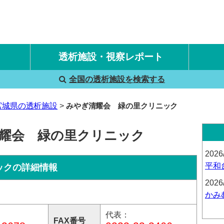
透析施設・視察レポート
全国の透析施設を検索する
国内旅行透析レポート
海外旅行透析レポート
宮城県の透析施設
みやぎ清耀会 緑の里クリニック
清耀会 緑の里クリニック
2026
平和
ックの詳細情報
2026
かみ
代表：
FAX番号