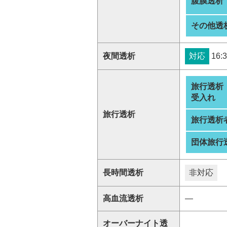
腹膜透析
その他透
夜間透析
対応
16:3
旅行透析
受入れ
旅行透析
旅行透析
団体旅行
長時間透析
非対応
高血流透析
―
オーバーナイト透