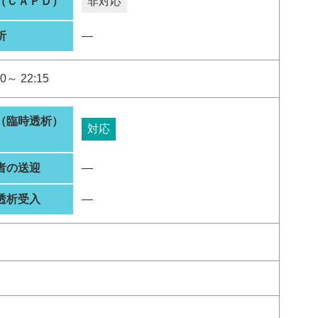
（ＣＡＰＤ）
非対応
析
―
0～ 22:15
（臨時透析）
対応
者の送迎
―
透析受入
―