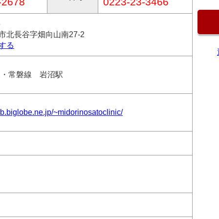
-2678
0223-23-3466
5
市北長谷字畑向山南27-2
する
線・常磐線 岩沼駅
b.biglobe.ne.jp/~midorinosatoclinic/