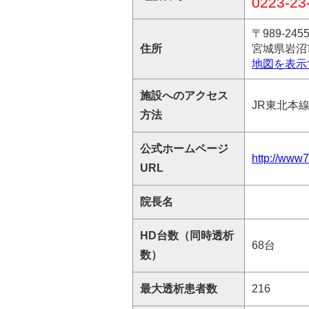
0223-23
〒989-245
住所
宮城県岩沼
地図を表示
施設へのアクセス
JR東北本
方法
公式ホームページ
http://www7
URL
院長名
HD台数（同時透析
68台
数）
最大透析患者数
216