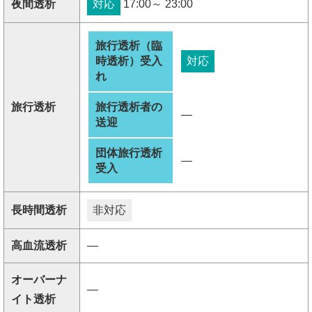
夜間透析
対応
17:00～ 23:00
旅行透析（臨
時透析）受入
対応
れ
旅行透析
旅行透析者の
―
送迎
団体旅行透析
―
受入
長時間透析
非対応
高血流透析
―
オーバーナ
―
イト透析