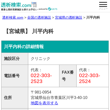
togg
全国の透析施設を検索する
メニュー
最適な透析医療施設を探すお手伝い
透析検索.com
全国の透析施設
宮城県の透析施設
川平内科
【宮城県】 川平内科
川平内科の詳細情報
施設区分
クリニック
代表：
代表：
FAX番
022-303-
022-303-
電話番号
号
2523
2524
〒981-0954
住所
宮城県仙台市青葉区川平3-40-10
地図を表示する