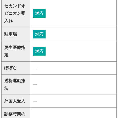
セカンドオ
ピニオン受
対応
入れ
駐車場
対応
更生医療指
対応
定
ぽぽら
―
透析運動療
―
法
外国人受入
―
診察時間の