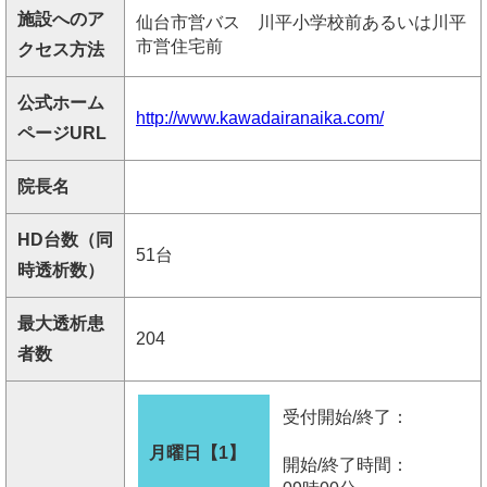
施設へのア
仙台市営バス 川平小学校前あるいは川平
市営住宅前
クセス方法
公式ホーム
http://www.kawadairanaika.com/
ページURL
院長名
HD台数（同
51台
時透析数）
最大透析患
204
者数
受付開始/終了：
月曜日【1】
開始/終了時間：