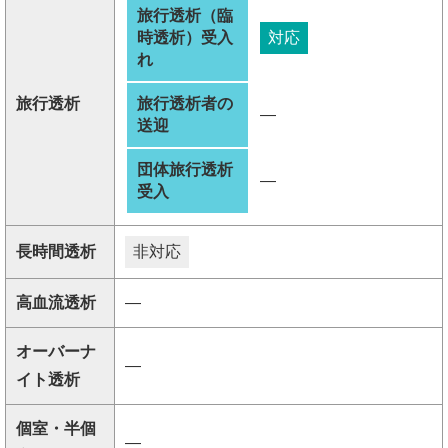
旅行透析（臨
時透析）受入
対応
れ
旅行透析
旅行透析者の
―
送迎
団体旅行透析
―
受入
長時間透析
非対応
高血流透析
―
オーバーナ
―
イト透析
個室・半個
―