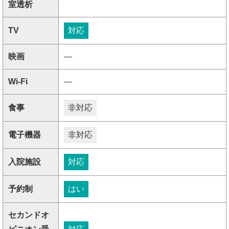
室透析
TV
対応
映画
―
Wi-Fi
―
食事
非対応
電子機器
非対応
入院施設
対応
予約制
はい
セカンドオ