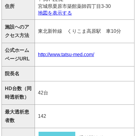
住所
宮城県栗原市築館薬師四丁目3-30
地図を表示する
施設へのア
東北新幹線 くりこま高原駅 車10分
クセス方法
公式ホーム
http://www.tatsu-med.com/
ページURL
院長名
HD台数（同
42台
時透析数）
最大透析患
142
者数