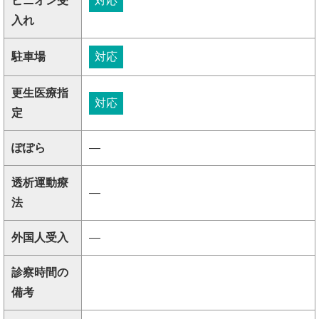
ピニオン受
対応
入れ
駐車場
対応
更生医療指
対応
定
ぽぽら
―
透析運動療
―
法
外国人受入
―
診察時間の
備考