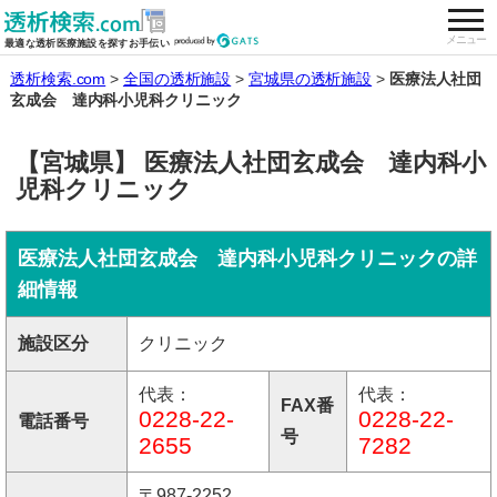
togg
全国の透析施設を検索する
メニュー
最適な透析医療施設を探すお手伝い
透析検索.com
全国の透析施設
宮城県の透析施設
医療法人社団
玄成会 達内科小児科クリニック
【宮城県】 医療法人社団玄成会 達内科小
児科クリニック
医療法人社団玄成会 達内科小児科クリニックの詳
細情報
施設区分
クリニック
代表：
代表：
FAX番
0228-22-
0228-22-
電話番号
号
2655
7282
〒987-2252