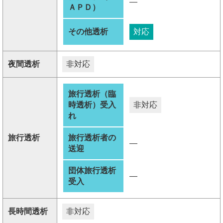
―
ＡＰＤ）
その他透析
対応
夜間透析
非対応
旅行透析（臨
時透析）受入
非対応
れ
旅行透析
旅行透析者の
―
送迎
団体旅行透析
―
受入
長時間透析
非対応