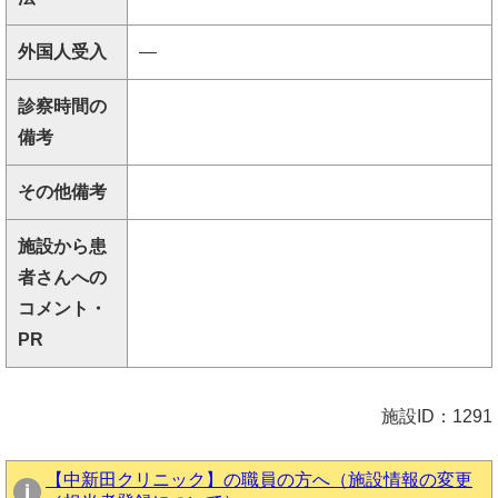
外国人受入
―
診察時間の
備考
その他備考
施設から患
者さんへの
コメント・
PR
施設ID：1291
【中新田クリニック】の職員の方へ（施設情報の変更