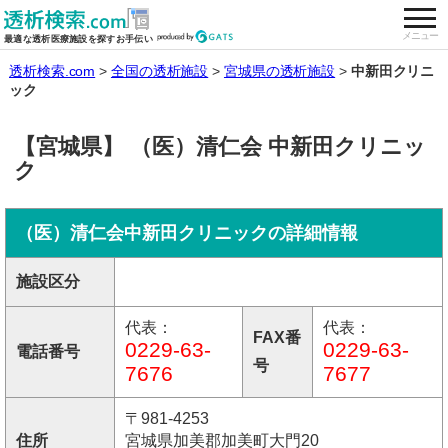
togg
全国の透析施設を検索する
メニュー
最適な透析医療施設を探すお手伝い
透析検索.com
全国の透析施設
宮城県の透析施設
中新田クリニ
ック
【宮城県】 （医）清仁会 中新田クリニッ
ク
（医）清仁会中新田クリニックの詳細情報
施設区分
代表：
代表：
FAX番
0229-63-
0229-63-
電話番号
号
7676
7677
〒981-4253
住所
宮城県加美郡加美町大門20