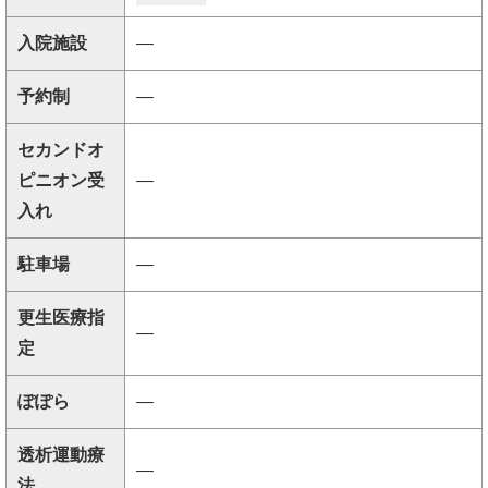
入院施設
―
予約制
―
セカンドオ
ピニオン受
―
入れ
駐車場
―
更生医療指
―
定
ぽぽら
―
透析運動療
―
法