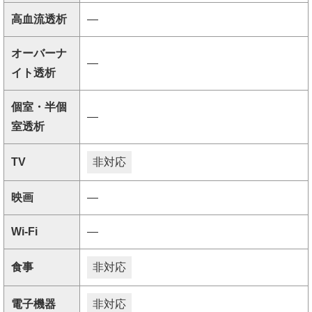
高血流透析
―
オーバーナ
―
イト透析
個室・半個
―
室透析
TV
非対応
映画
―
Wi-Fi
―
食事
非対応
電子機器
非対応