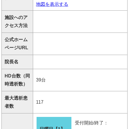
地図を表示する
施設へのア
クセス方法
公式ホーム
ページURL
院長名
HD台数（同
39台
時透析数）
最大透析患
117
者数
受付開始/終了：